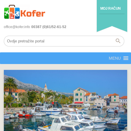
MOJ RAČUN
office@kofer.info
00387 (0)61/52-61-52
MENU