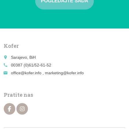
POGLEDAJTE SADA
Kofer
place
Sarajevo, BiH
call
00387 (0)61/52-61-52
email
office@kofer.info , marketing@kofer.info
Pratite nas