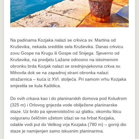
Na padinama Kozjaka nalazi se crkvica sv. Martina od
Kruševika, nekada središte sela Kruševika. Danas crkvicu
zovu Gospe na Krugu ili Gospe od Snijega. Sjeverno od
Kruševika, na predjelu Lažane odnosno na istoimenom
obronku brda Kozjak nalazi se srednjovjekovna crkva sv.
Mihovila dok se na zapadnoj strani obronka nalazi
stražarnica – kuća iz XVI. stoljeća. Pri samom vrhu Kozjaka
smjestila se kula Kaštilica.
Do ovih crkava kao i do planinarskih domova pod Koludrom
(325 m) i Orlovog gnjezda vode obilježene planinarske
staze. Uz brdo pa sjeveroistočno uz glatku, okomitu liticu
osiguranu čeličnim užetom izlazi se na hrbat Kozjaka,
odakle vodi put do Velikog vrja Kozjaka (780 m) – gornji dio
staze je namijenjen samo iskusnim planinarima.