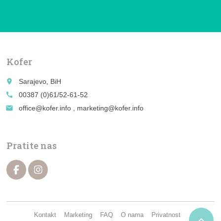
Kofer
place
Sarajevo, BiH
call
00387 (0)61/52-61-52
email
office@kofer.info , marketing@kofer.info
Pratite nas
Kontakt
Marketing
FAQ
O nama
Privatnost
