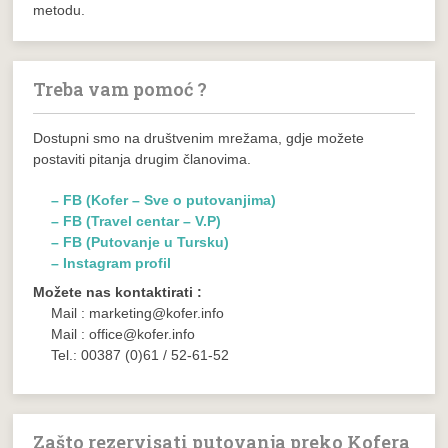
metodu.
Treba vam pomoć ?
Dostupni smo na društvenim mrežama, gdje možete
postaviti pitanja drugim članovima.
– FB (Kofer – Sve o putovanjima)
– FB (Travel centar – V.P)
– FB (Putovanje u Tursku)
– Instagram profil
Možete nas kontaktirati :
Mail : marketing@kofer.info
Mail : office@kofer.info
Tel.: 00387 (0)61 / 52-61-52
Zašto rezervisati putovanja preko Kofera