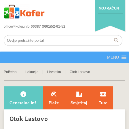
MOJ RAČUN
office@kofer.info
00387 (0)61/52-61-52
MENU
Početna
Lokacije
Hrvatska
Otok Lastovo
info
beach_access
domain
local_play
Generalne inf.
Plaže
Smještaj
Ture
Otok Lastovo