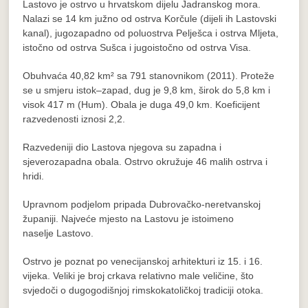
Lastovo je ostrvo u hrvatskom dijelu Jadranskog mora.
Nalazi se 14 km južno od ostrva Korčule (dijeli ih Lastovski
kanal), jugozapadno od poluostrva Pelješca i ostrva Mljeta,
istočno od ostrva Sušca i jugoistočno od ostrva Visa.
Obuhvaća 40,82 km² sa 791 stanovnikom (2011). Proteže
se u smjeru istok–zapad, dug je 9,8 km, širok do 5,8 km i
visok 417 m (Hum). Obala je duga 49,0 km. Koeficijent
razvedenosti iznosi 2,2.
Razvedeniji dio Lastova njegova su zapadna i
sjeverozapadna obala. Ostrvo okružuje 46 malih ostrva i
hridi.
Upravnom podjelom pripada Dubrovačko-neretvanskoj
županiji. Najveće mjesto na Lastovu je istoimeno
naselje Lastovo.
Ostrvo je poznat po venecijanskoj arhitekturi iz 15. i 16.
vijeka. Veliki je broj crkava relativno male veličine, što
svjedoči o dugogodišnjoj rimskokatoličkoj tradiciji otoka.