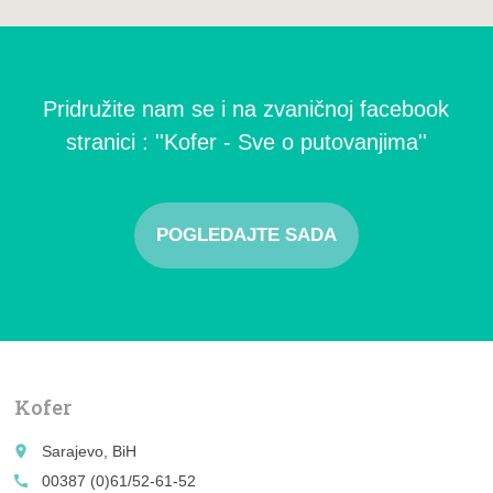
Pridružite nam se i na zvaničnoj facebook
stranici : ''Kofer - Sve o putovanjima''
POGLEDAJTE SADA
Kofer
place
Sarajevo, BiH
call
00387 (0)61/52-61-52