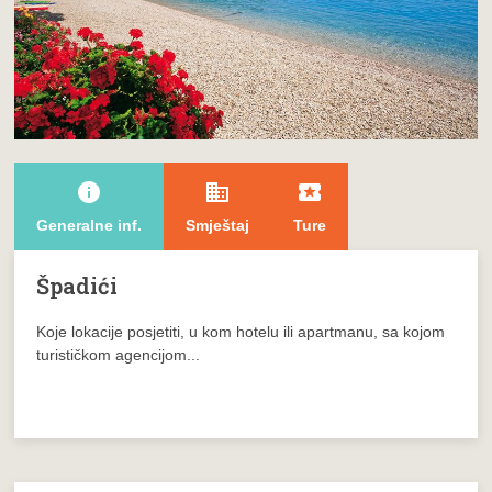
info
domain
local_play
Generalne inf.
Smještaj
Ture
Špadići
Koje lokacije posjetiti, u kom hotelu ili apartmanu, sa kojom
turističkom agencijom...