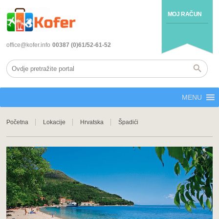
MOJ RAČUN
office@kofer.info
00387 (0)61/52-61-52
MENU
Početna
Lokacije
Hrvatska
Špadići