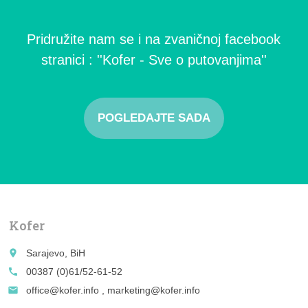
Pridružite nam se i na zvaničnoj facebook
stranici : ''Kofer - Sve o putovanjima''
POGLEDAJTE SADA
Kofer
place
Sarajevo, BiH
call
00387 (0)61/52-61-52
email
office@kofer.info , marketing@kofer.info