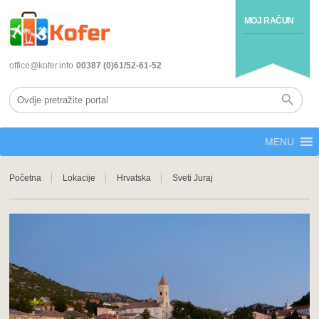
MOJ RAČUN
office@kofer.info
00387 (0)61/52-61-52
MENU
Početna
Lokacije
Hrvatska
Sveti Juraj