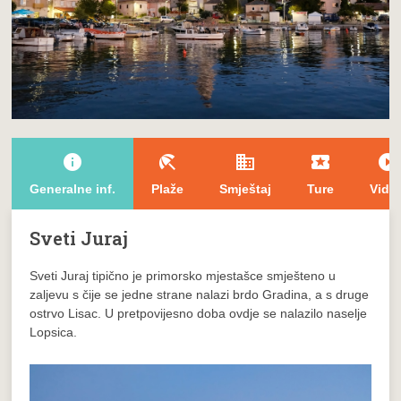
info
beach_access
domain
local_play
play_circle_filled
Generalne inf.
Plaže
Smještaj
Ture
Vide
Sveti Juraj
Sveti Juraj tipično je primorsko mjestašce smješteno u
zaljevu s čije se jedne strane nalazi brdo Gradina, a s druge
ostrvo Lisac. U pretpovijesno doba ovdje se nalazilo naselje
Lopsica.