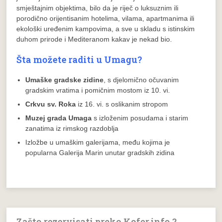
smještajnim objektima, bilo da je riječ o luksuznim ili
porodično orijentisanim hotelima, vilama, apartmanima ili
ekološki uređenim kampovima, a sve u skladu s istinskim
duhom prirode i Mediteranom kakav je nekad bio.
Šta možete raditi u Umagu?
Umaške gradske zidine
, s djelomično očuvanim
gradskim vratima i pomičnim mostom iz 10. vi.
Crkvu sv. Roka
iz 16. vi. s oslikanim stropom
Muzej grada Umaga
s izloženim posudama i starim
zanatima iz rimskog razdoblja
Izložbe u umaškim galerijama, među kojima je
popularna Galerija Marin unutar gradskih zidina
Zašto rezervisati preko Kofer.info ?