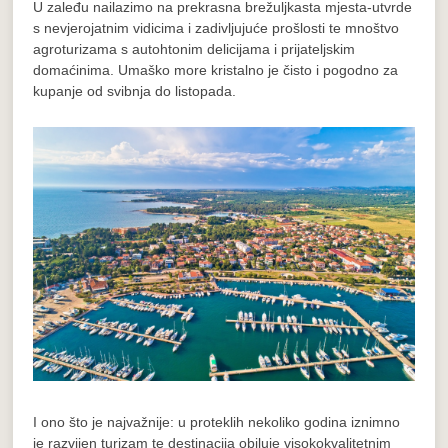
U zaleđu nailazimo na prekrasna brežuljkasta mjesta-utvrde
s nevjerojatnim vidicima i zadivljujuće prošlosti te mnoštvo
agroturizama s autohtonim delicijama i prijateljskim
domaćinima. Umaško more kristalno je čisto i pogodno za
kupanje od svibnja do listopada.
I ono što je najvažnije: u proteklih nekoliko godina iznimno
je razvijen turizam te destinacija obiluje visokokvalitetnim