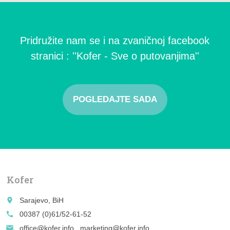
Pridružite nam se i na zvaničnoj facebook
stranici : ''Kofer - Sve o putovanjima''
POGLEDAJTE SADA
Kofer
place
Sarajevo, BiH
call
00387 (0)61/52-61-52
email
office@kofer.info , marketing@kofer.info