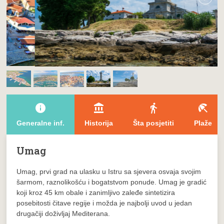
info
account_balance
directions_walk
beach_access
Generalne inf.
Historija
Šta posjetiti
Plaže
Umag
Umag, prvi grad na ulasku u Istru sa sjevera osvaja svojim
šarmom, raznolikošću i bogatstvom ponude. Umag je gradić
koji kroz 45 km obale i zanimljivo zaleđe sintetizira
posebitosti čitave regije i možda je najbolji uvod u jedan
drugačiji doživljaj Mediterana.