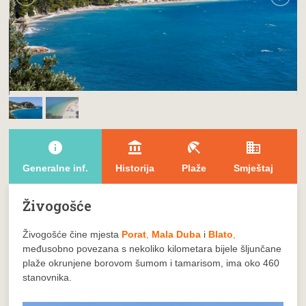
info
account_balance
beach_access
domain
l
Generalne inf.
Historija
Plaže
Smještaj
T
Živogošće
Živogošće čine mjesta
Porat
,
Mala Duba
i
Blato
,
međusobno povezana s nekoliko kilometara bijele šljunčane
plaže okrunjene borovom šumom i tamarisom, ima oko 460
stanovnika.