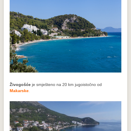
Živogošće
je smješteno na 20 km jugoistočno od
Makarske
.