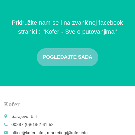
Pridružite nam se i na zvaničnoj facebook
stranici : ''Kofer - Sve o putovanjima''
POGLEDAJTE SADA
Kofer
place
Sarajevo, BiH
call
00387 (0)61/52-61-52
email
office@kofer.info , marketing@kofer.info