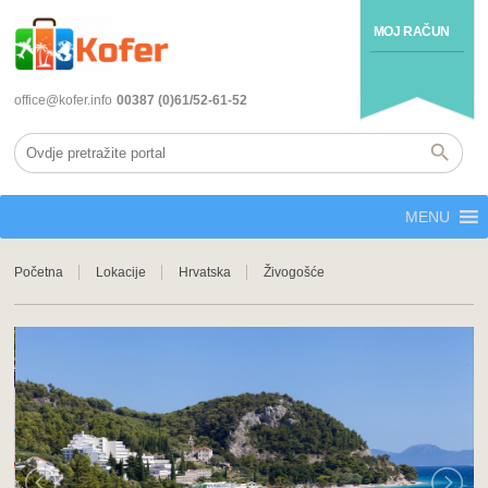
MOJ RAČUN
office@kofer.info
00387 (0)61/52-61-52
MENU
Početna
Lokacije
Hrvatska
Živogošće