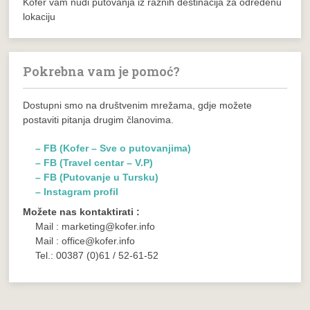
Kofer vam nudi putovanja iz raznih destinacija za određenu
lokaciju
Pokrebna vam je pomoć?
Dostupni smo na društvenim mrežama, gdje možete
postaviti pitanja drugim članovima.
– FB (Kofer – Sve o putovanjima)
– FB (Travel centar – V.P)
– FB (Putovanje u Tursku)
– Instagram profil
Možete nas kontaktirati :
Mail : marketing@kofer.info
Mail : office@kofer.info
Tel.: 00387 (0)61 / 52-61-52