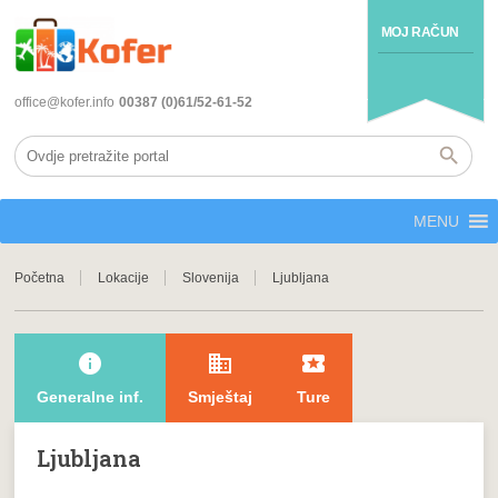
MOJ RAČUN
office@kofer.info
00387 (0)61/52-61-52
MENU
Početna
Lokacije
Slovenija
Ljubljana
info
domain
local_play
Generalne inf.
Smještaj
Ture
Ljubljana