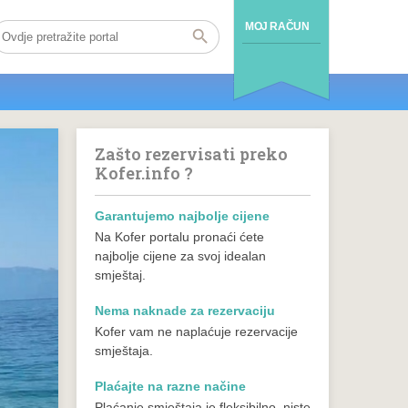
MOJ RAČUN
Zašto rezervisati preko
Kofer.info ?
Garantujemo najbolje cijene
Na Kofer portalu pronaći ćete
najbolje cijene za svoj idealan
smještaj.
Nema naknade za rezervaciju
Kofer vam ne naplaćuje rezervacije
smještaja.
Plaćajte na razne načine
Plaćanje smještaja je fleksibilno, niste