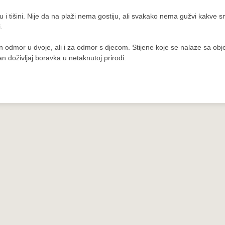
 i tišini. Nije da na plaži nema gostiju, ali svakako nema gužvi kakve 
.
n odmor u dvoje, ali i za odmor s djecom. Stijene koje se nalaze sa obj
an doživljaj boravka u netaknutoj prirodi.