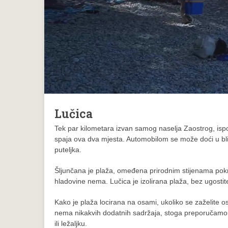
Lučica
Tek par kilometara izvan samog naselja Zaostrog, isp
spaja ova dva mjesta. Automobilom se može doći u bli
puteljka.
Šljunčana je plaža, omeđena prirodnim stijenama pokr
hladovine nema. Lučica je izolirana plaža, bez ugostitel
Kako je plaža locirana na osami, ukoliko se zaželite os
nema nikakvih dodatnih sadržaja, stoga preporučamo 
ili ležaljku.