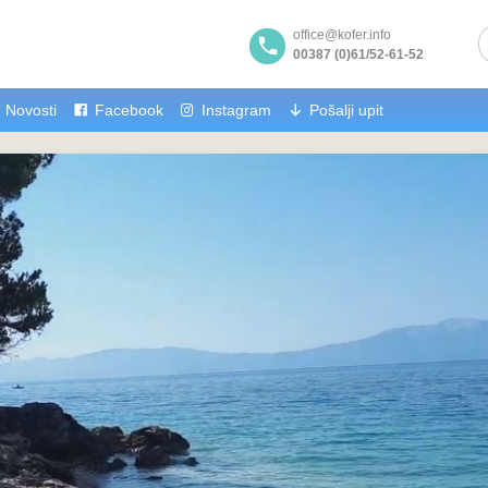
office@kofer.info
00387 (0)61/52-61-52
Novosti
Facebook
Instagram
Pošalji upit