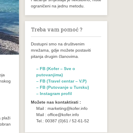
ograničeni na jednu metodu.
Treba vam pomoć ?
Dostupni smo na društvenim
mrežama, gdje možete postaviti
pitanja drugim članovima.
– FB (Kofer – Sve o
oja
putovanjima)
amskog
– FB (Travel centar – V.P)
– FB (Putovanje u Tursku)
– Instagram profil
Možete nas kontaktirati :
Mail : marketing@kofer.info
Mail : office@kofer.info
 plaži
Tel.: 00387 (0)61 / 52-61-52
cobran