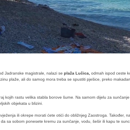
od Jadranske magistrale, nalazi se
plaža Lučica,
odmah ispod ceste k
zinu plaže, ali do samog mora treba se spustiti pješice, preko makad
aj kojih rastu velika stabla borove šume. Na samom dijelu za sunčanje
jskih objekata u blizini.
vježenja ili okrepe morati ćete otići do obližnjeg Zaostroga. Također, na
da sa sobom ponesete kremu za sunčanje, vodu, šešir ili kapu te sun