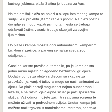
kućnog ljubimca, plaža Slatina je idealna za Vas.
Naime,omišalj plaža se nalazi u sklopu istoimenog kampa te
sudjeluje u projektu „Kampiranje s psom“. Na plaži postoji
dio gdje se mogu kupati psi, no ta mjesta se trebaju
održavati čistim, vlasnici trebaju skupljati za svojim
ljubimcima.
Do plaže i kampa možete doći automobilom, kamperom,
biciklom ili pješice, a parking se nalazi svega 200m
udaljenosti.
Gosti ne koriste previše automobile, pa je kamp doista
jedno mirno mjesto prilagođeno bezbrižnoj igri djece.
Dodatni bonus za obitelji s djecom su i kabine za
presvlačenje, vanjski tuševi a mogu se naći i animatori za
djecu. Na plaži postoji mogućnost najma suncobrana i
ležaljki, a na razvoj cjelokupne situacije pazi spasilačka
služba. Vaš odmor možete začiniti i satovima ronjena te
možete uživati u podvodnom svijetu. Unutar kampa još
možete naći trgovinu s namirnicama, restoran, sportska