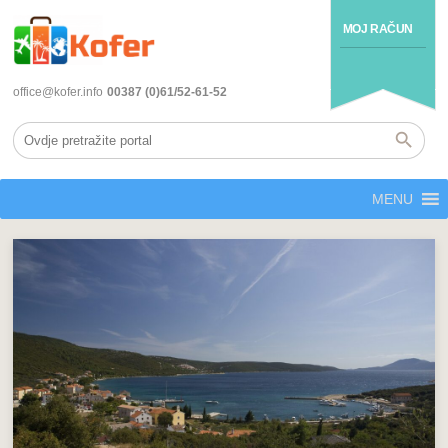
MOJ RAČUN
office@kofer.info
00387 (0)61/52-61-52
MENU