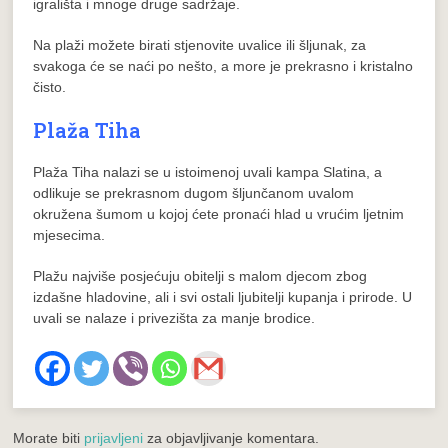
igrališta i mnoge druge sadržaje.
Na plaži možete birati stjenovite uvalice ili šljunak, za
svakoga će se naći po nešto, a more je prekrasno i kristalno
čisto.
Plaža Tiha
Plaža Tiha nalazi se u istoimenoj uvali kampa Slatina, a
odlikuje se prekrasnom dugom šljunčanom uvalom
okružena šumom u kojoj ćete pronaći hlad u vrućim ljetnim
mjesecima.
Plažu najviše posjećuju obitelji s malom djecom zbog
izdašne hladovine, ali i svi ostali ljubitelji kupanja i prirode. U
uvali se nalaze i privezišta za manje brodice.
Morate biti
prijavljeni
za objavljivanje komentara.