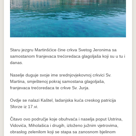
Staru jezgru Martinšćice čine crkva Svetog Jeronima sa
samostanom franjevaca trećoredaca glagoljaša koji su u tu i
danas.
Naselje duguje svoje ime srednjovjekovnoj crkvici Sv.
Martina, smještenoj pokraj samostana glagoljaša,
franjevaca trećoredaca te crkve Sv. Jurja.
Ovdje se nalazi Kaštel, ladanjska kuća creskog patricija
Sforze iz 17.vi.
Čitavo ovo područje koje obuhvaća i naselja poput Ustrina,
Vidovića, Miholašica i drugih, izloženo južnim vjetrovima,
obraslog zelenilom koji se stapa sa zanosnom bjelinom