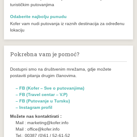
turističkim putovanjima
Odaberite najbolju punudu
Kofer vam nudi putovanja iz raznih destinacija za određenu
lokaciju
Pokrebna vam je pomoć?
Dostupni smo na društvenim mrežama, gdje možete
postaviti pitanja drugim članovima.
– FB (Kofer – Sve o putovanjima)
– FB (Travel centar – V.P)
– FB (Putovanje u Tursku)
– Instagram profil
Možete nas kontaktirati :
Mail : marketing@kofer.info
Mail : office@kofer.info
Tel.: 00387 (0)61 / 52-61-52