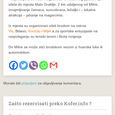
izleta do mjesta
Malo Grablje
, 2 km udaljenog od Milne,
iznajmljivanje čamaca, suncobrana, ležaljki i – lokalna
atrakcija – jahanje na magarcima.
Iz mjesta su organizirani izleti brodom na ostrva
Vis
,
Biševo
,
Korčulu
i
Mljet
a za sportske entuzijaste na
raspolaganju su teniski tereni i škola ronjenja.
Do Milne se može stići brodskom vezom iz hvarske luke ili
automobilom.
Morate biti
prijavljeni
za objavljivanje komentara.
Zašto rezervisati preko Kofer.info ?