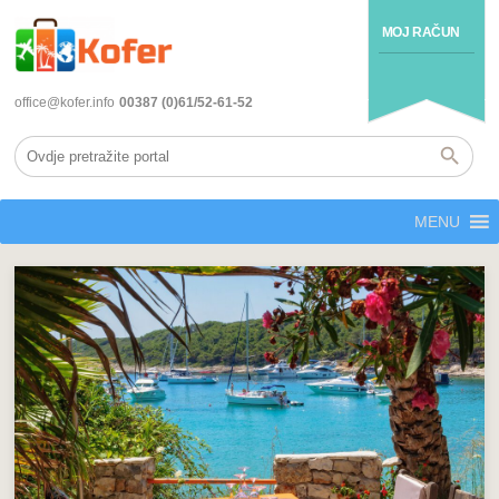
MOJ RAČUN
office@kofer.info
00387 (0)61/52-61-52
MENU