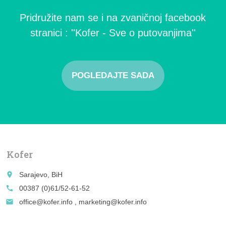
Pridružite nam se i na zvaničnoj facebook
stranici : ''Kofer - Sve o putovanjima''
POGLEDAJTE SADA
Kofer
place
Sarajevo, BiH
call
00387 (0)61/52-61-52
email
office@kofer.info , marketing@kofer.info