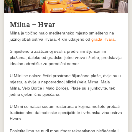
Milna – Hvar
Milna
je tipično malo mediteransko mjesto smješteno na
južnoj obali
ostrva Hvara
, 4 km udaljeno od
grada Hvara
.
Smješteno u zaštićenoj uvali s predivnim šljunčanim
plažama, daleko od gradske ljetne vreve i žurbe, predstavlja
idealno odredište za porodični odmor.
U Milni se nalaze četiri prostrane šljunčane
plaže
, dvije su u
mjestu, a dvije u neposrednoj blizini (
Vela Mirna
,
Mala
Milna
,
Velo Borče
i
Malo Borče
). Plaže su šljunkovite, tek
jedna djelomično pješčana.
U Mirni se nalazi sedam restorana u kojima možete probati
tradicionalne dalmatinske specijalitete i vrhunska vina ostrva
Hvara.
Posjetiteljima se nudi mogućnost rekreativnog pješačenja i