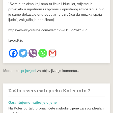
“Svim putnicima koji smo tu čekali idući let, vrijeme je
proletjelo u ugodnom razgovoru i opuštenoj atmosferi, a ovo
je samo dokazalo onu popularnu uzrečicu da muzika spaja
ljude”, zaključio je naš čitatelj.
https://www.youtube.com/watch?v=HcGcZwBSI0c
Izvor:Klix
Morate biti
prijavljeni
za objavljivanje komentara.
Zašto rezervisati preko Kofer.info ?
Garantujemo najbolje cijene
Na Kofer portalu pronaći ćete najbolje cijene za svoj idealan