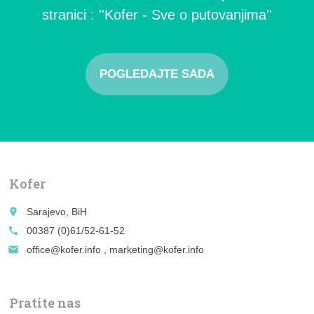
stranici : ''Kofer - Sve o putovanjima''
POGLEDAJTE SADA
Kofer
place
Sarajevo, BiH
call
00387 (0)61/52-61-52
email
office@kofer.info , marketing@kofer.info
Pratite nas