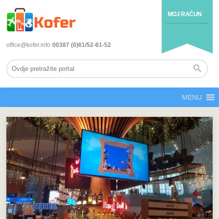
MOJ RAČUN
office@kofer.info
00387 (0)61/52-61-52
MENU