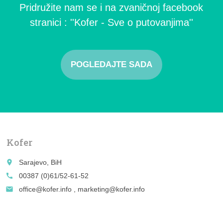
Pridružite nam se i na zvaničnoj facebook
stranici : ''Kofer - Sve o putovanjima''
POGLEDAJTE SADA
Kofer
place
Sarajevo, BiH
call
00387 (0)61/52-61-52
email
office@kofer.info , marketing@kofer.info