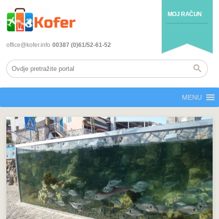
MOJ RAČUN
office@kofer.info
00387 (0)61/52-61-52
MENU