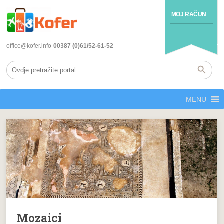
MOJ RAČUN
office@kofer.info
00387 (0)61/52-61-52
MENU
Mozaici