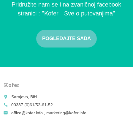
Pridružite nam se i na zvaničnoj facebook
stranici : ''Kofer - Sve o putovanjima''
POGLEDAJTE SADA
Kofer
place
Sarajevo, BiH
call
00387 (0)61/52-61-52
email
office@kofer.info , marketing@kofer.info