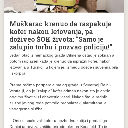
Muškarac krenuo da raspakuje
kofer nakon letovanja, pa
doživeo ŠOK života: “Samo je
zalupio torbu i pozvao policiju!”
Jedan otac iz nemačkog grada Dilmena ostao je šokiran a
potom i uplašen kada je krenuo da isprazni kofer, nakon
letovanja u Turskoj, u kojem je, između odeće i suvenira bila
i škorpija.
Prema rečima portparola malog grada u Severnoj Rajni-
Vestfaliji, on je “zalupio” kofer odmah nakon što je otkrio
otrovnu životinju i obavestio vlasti. Nakon što je radnik
službe javnog reda potvrdio pronalazak, alarmirana je
vatrogasna služba.
– Oni su spakovali kofer u bezbednu kutiju i predali ga
Donjoj upravi za zaštitu prirode okruga Koesfeld. Tu je