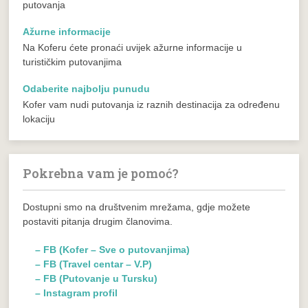
putovanja
Ažurne informacije
Na Koferu ćete pronaći uvijek ažurne informacije u
turističkim putovanjima
Odaberite najbolju punudu
Kofer vam nudi putovanja iz raznih destinacija za određenu
lokaciju
Pokrebna vam je pomoć?
Dostupni smo na društvenim mrežama, gdje možete
postaviti pitanja drugim članovima.
– FB (Kofer – Sve o putovanjima)
– FB (Travel centar – V.P)
– FB (Putovanje u Tursku)
– Instagram profil