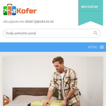
MOJ RAČUN
office@kofer.info
00387 (0)61/52-61-52
MENU