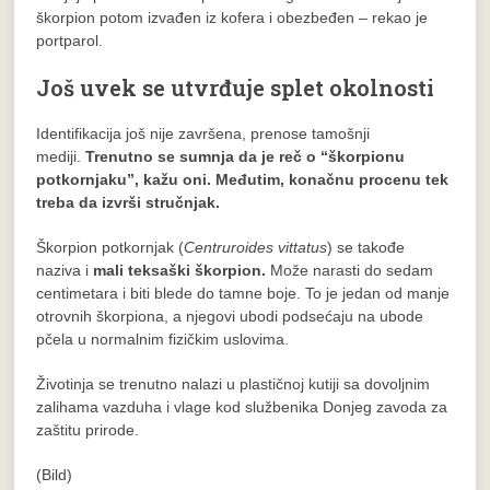
škorpion potom izvađen iz kofera i obezbeđen – rekao je
portparol.
Još uvek se utvrđuje splet okolnosti
Identifikacija još nije završena, prenose tamošnji
mediji.
Trenutno se sumnja da je reč o “škorpionu
potkornjaku”, kažu oni. Međutim, konačnu procenu tek
treba da izvrši stručnjak.
Škorpion potkornjak (
Centruroides vittatus
) se takođe
naziva i
mali teksaški škorpion.
Može narasti do sedam
centimetara i biti blede do tamne boje. To je jedan od manje
otrovnih škorpiona, a njegovi ubodi podsećaju na ubode
pčela u normalnim fizičkim uslovima.
Životinja se trenutno nalazi u plastičnoj kutiji sa dovoljnim
zalihama vazduha i vlage kod službenika Donjeg zavoda za
zaštitu prirode.
(Bild)