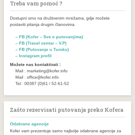
Treba vam pomoć ?
Dostupni smo na društvenim mrežama, gdje možete
postaviti pitanja drugim članovima.
– FB (Kofer – Sve o putovanjima)
– FB (Travel centar – V.P)
– FB (Putovanje u Tursku)
– Instagram profil
Možete nas kontaktirati :
Mail : marketing@kofer.info
Mail : office@kofer.info
Tel.: 00387 (0)61 / 52-61-52
Zašto rezervisati putovanja preko Kofera
Odabrane agencije
Kofer vam prezentuje samo najbolje odabrane agencije za