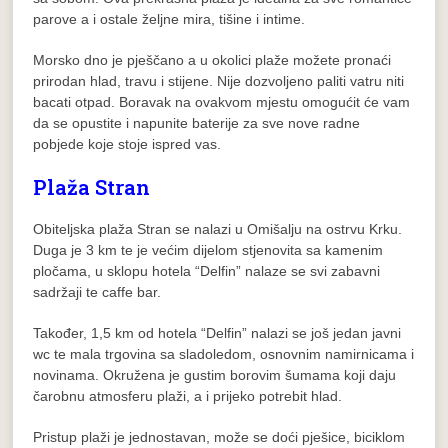
parove a i ostale željne mira, tišine i intime.
Morsko dno je pješčano a u okolici plaže možete pronaći
prirodan hlad, travu i stijene. Nije dozvoljeno paliti vatru niti
bacati otpad. Boravak na ovakvom mjestu omogućit će vam
da se opustite i napunite baterije za sve nove radne
pobjede koje stoje ispred vas.
Plaža Stran
Obiteljska plaža Stran se nalazi u Omišalju na ostrvu Krku.
Duga je 3 km te je većim dijelom stjenovita sa kamenim
pločama, u sklopu hotela “Delfin” nalaze se svi zabavni
sadržaji te caffe bar.
Također, 1,5 km od hotela “Delfin” nalazi se još jedan javni
wc te mala trgovina sa sladoledom, osnovnim namirnicama i
novinama. Okružena je gustim borovim šumama koji daju
čarobnu atmosferu plaži, a i prijeko potrebit hlad.
Pristup plaži je jednostavan, može se doći pješice, biciklom