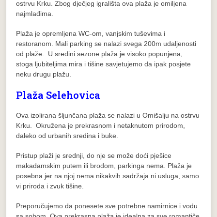
ostrvu Krku. Zbog dječjeg igrališta ova plaža je omiljena
najmlađima.
Plaža je opremljena WC-om, vanjskim tuševima i
restoranom. Mali parking se nalazi svega 200m udaljenosti
od plaže. U sredini sezone plaža je visoko popunjena,
stoga ljubiteljima mira i tišine savjetujemo da ipak posjete
neku drugu plažu.
Plaža Selehovica
Ova izolirana šljunčana plaža se nalazi u Omišalju na ostrvu
Krku. Okružena je prekrasnom i netaknutom prirodom,
daleko od urbanih sredina i buke.
Pristup plaži je srednji, do nje se može doći pješice
makadamskim putem ili brodom, parkinga nema. Plaža je
posebna jer na njoj nema nikakvih sadržaja ni usluga, samo
vi priroda i zvuk tišine.
Preporučujemo da ponesete sve potrebne namirnice i vodu
sa sobom. Ova prekrasna plaža je idealna za sve romantiče