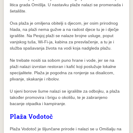
litica grada Omišlja. U nastavku plaže nalazi se promenada i
šetalište.
Ova plaža je omiljena obitelji s djecom, jer osim prirodnog
hlada, na plaži nema gužve a na radost djece tu je i dječje
igralište. Na Pesjoj plaži se nalaze brojne usluge, poput
vanjskog tuša, Wi-Fi-ja, kabina za presvlačenje, a tu je i
služba spašavanja života na vodi koja nadgleda plažu.
Ne trebate nositi sa sobom puno hrane i vode, jer se na
plaži nalazi izvrstan restoran i kafić koji poslužuje lokalne
specijalitete. Plaža je pogodna za ronjenje sa disalicom,
plivanje, skakanje i ribolov.
U sjeni borove šume nalazi se igralište za odbojku, a plaža
također promovira i brigu o okolišu, te je zabranjeno
bacanje otpadka i kampiranje.
Plaža Vodotoč
Plaža Vodotoč je šljunčane prirode i nalazi se u Omišalju na