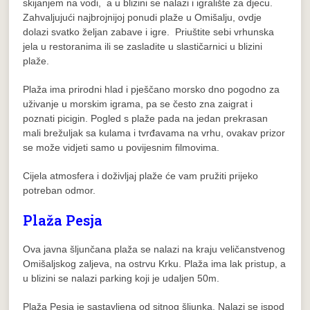
skijanjem na vodi, a u blizini se nalazi i igralište za djecu.
Zahvaljujući najbrojnijoj ponudi plaže u Omišalju, ovdje
dolazi svatko željan zabave i igre. Priuštite sebi vrhunska
jela u restoranima ili se zasladite u slastičarnici u blizini
plaže.
Plaža ima prirodni hlad i pješčano morsko dno pogodno za
uživanje u morskim igrama, pa se često zna zaigrat i
poznati picigin. Pogled s plaže pada na jedan prekrasan
mali brežuljak sa kulama i tvrđavama na vrhu, ovakav prizor
se može vidjeti samo u povijesnim filmovima.
Cijela atmosfera i doživljaj plaže će vam pružiti prijeko
potreban odmor.
Plaža Pesja
Ova javna šljunčana plaža se nalazi na kraju veličanstvenog
Omišaljskog zaljeva, na ostrvu Krku. Plaža ima lak pristup, a
u blizini se nalazi parking koji je udaljen 50m.
Plaža Pesja je sastavljena od sitnog šljunka. Nalazi se ispod