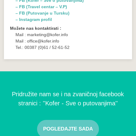
– FB (Kofer – Sve o putovanjima)
– FB (Travel centar – V.P)
– FB (Putovanje u Tursku)
– Instagram profil
Možete nas kontaktirati :
Mail : marketing@kofer.info
Mail : office@kofer.info
Tel.: 00387 (0)61 / 52-61-52
Pridružite nam se i na zvaničnoj facebook
stranici : ''Kofer - Sve o putovanjima''
POGLEDAJTE SADA