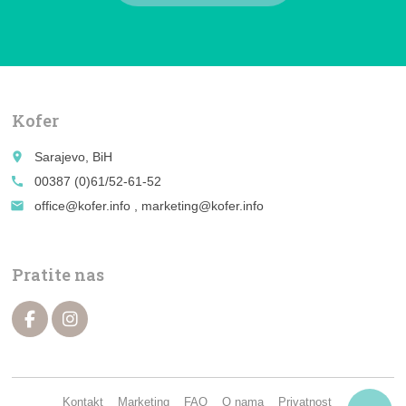
Kofer
place
Sarajevo, BiH
call
00387 (0)61/52-61-52
email
office@kofer.info , marketing@kofer.info
Pratite nas
Kontakt
Marketing
FAQ
O nama
Privatnost