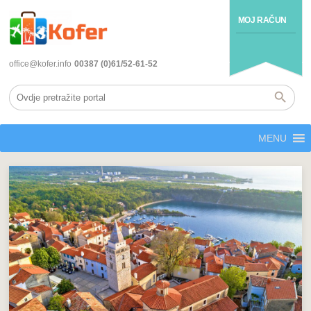
MOJ RAČUN
office@kofer.info
00387 (0)61/52-61-52
MENU