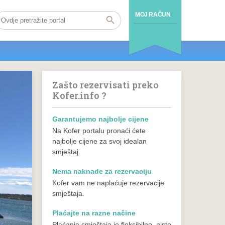
MOJ RAČUN
Zašto rezervisati preko
Kofer.info ?
Garantujemo najbolje cijene
Na Kofer portalu pronaći ćete
najbolje cijene za svoj idealan
smještaj.
Nema naknade za rezervaciju
Kofer vam ne naplaćuje rezervacije
smještaja.
Plaćajte na razne načine
Plaćanje smještaja je fleksibilno, niste