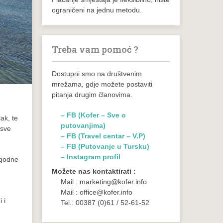
ograničeni na jednu metodu.
Treba vam pomoć ?
Dostupni smo na društvenim
mrežama, gdje možete postaviti
pitanja drugim članovima.
– FB (Kofer – Sve o
lak, te
putovanjima)
 sve
– FB (Travel centar – V.P)
– FB (Putovanje u Tursku)
– Instagram profil
ogodne
Možete nas kontaktirati :
Mail : marketing@kofer.info
Mail : office@kofer.info
 i
Tel.: 00387 (0)61 / 52-61-52