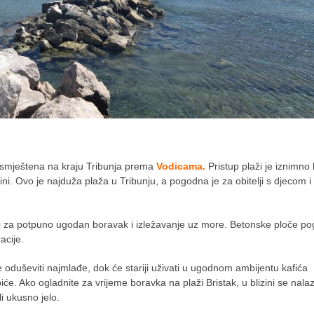
a smještena na kraju Tribunja prema
Vodicama.
Pristup plaži je iznimno 
ni. Ovo je najduža plaža u Tribunju, a pogodna je za obitelji s djecom i
ani za potpuno ugodan boravak i izležavanje uz more. Betonske ploče p
acije.
će oduševiti najmlađe, dok će stariji uživati u ugodnom ambijentu kafića
e. Ako ogladnite za vrijeme boravka na plaži Bristak, u blizini se nalazi
i ukusno jelo.