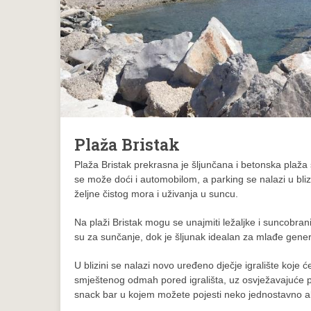
Plaža Bristak
Plaža Bristak prekrasna je šljunčana i betonska plaž
se može doći i automobilom, a parking se nalazi u blizi
željne čistog mora i uživanja u suncu.
Na plaži Bristak mogu se unajmiti ležaljke i suncobr
su za sunčanje, dok je šljunak idealan za mlađe gener
U blizini se nalazi novo uređeno dječje igralište koje 
smještenog odmah pored igrališta, uz osvježavajuće pić
snack bar u kojem možete pojesti neko jednostavno al