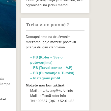
ograničeni na jednu metodu.
Treba vam pomoć ?
Dostupni smo na društvenim
mrežama, gdje možete postaviti
pitanja drugim članovima.
– FB (Kofer – Sve o
putovanjima)
– FB (Travel centar – V.P)
– FB (Putovanje u Tursku)
– Instagram profil
ata
u kampa
Možete nas kontaktirati :
Mail : marketing@kofer.info
Mail : office@kofer.info
rket.
Tel.: 00387 (0)61 / 52-61-52