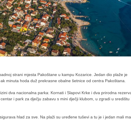
padnoj strani mjesta Pakoštane u kampu Kozarice. Jedan dio plaže je
0-ak minuta hoda duž prekrasne obalne šetnice od centra Pakoštana.
zini dva nacionalna parka: Kornati i Slapovi Krke i dva prirodna rezerv
 centar i park za dječju zabavu s mini dječji klubom, u zgradi u središt
sigurava hlad za sve. Na plaži su uređene tuševi a tu je i jedan mali ma