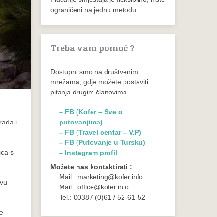
ograničeni na jednu metodu.
Treba vam pomoć ?
Dostupni smo na društvenim
mrežama, gdje možete postaviti
pitanja drugim članovima.
– FB (Kofer – Sve o
rada i
putovanjima)
– FB (Travel centar – V.P)
– FB (Putovanje u Tursku)
ica s
– Instagram profil
Možete nas kontaktirati :
Mail : marketing@kofer.info
avu
Mail : office@kofer.info
Tel.: 00387 (0)61 / 52-61-52
je