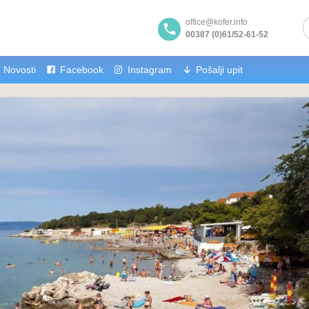
office@kofer.info
00387 (0)61/52-61-52
Novosti
Facebook
Instagram
Pošalji upit