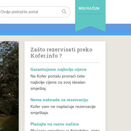
MOJ RAČUN
Zašto rezervisati preko
Kofer.info ?
Garantujemo najbolje cijene
Na Kofer portalu pronaći ćete
najbolje cijene za svoj idealan
smještaj.
Nema naknade za rezervaciju
Kofer vam ne naplaćuje rezervacije
smještaja.
Plaćajte na razne načine
Plaćanje smještaja je fleksibilno, niste