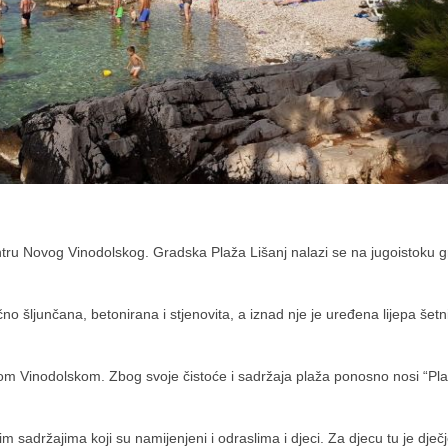
ru Novog Vinodolskog. Gradska Plaža Lišanj nalazi se na jugoistoku g
o šljunčana, betonirana i stjenovita, a iznad nje je uređena lijepa šetn
vom Vinodolskom. Zbog svoje čistoće i sadržaja plaža ponosno nosi “Pl
m sadržajima koji su namijenjeni i odraslima i djeci. Za djecu tu je dječ