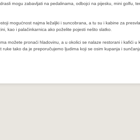
drasli mogu zabavljati na pedalinama, odbojci na pijesku, mini golfu, ten
stoji mogućnost najma ležaljki i suncobrana, a tu su i kabine za presvl
ini, kao i palačinkarnica ako poželite pojesti nešto slatko.
a možete pronaći hladovinu, a u okolici se nalaze restorani i kafići u 
t ruke tako da je preporučujemo ljudima koji se osim kupanja i sunčanja