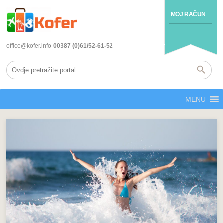
MOJ RAČUN
office@kofer.info
00387 (0)61/52-61-52
MENU