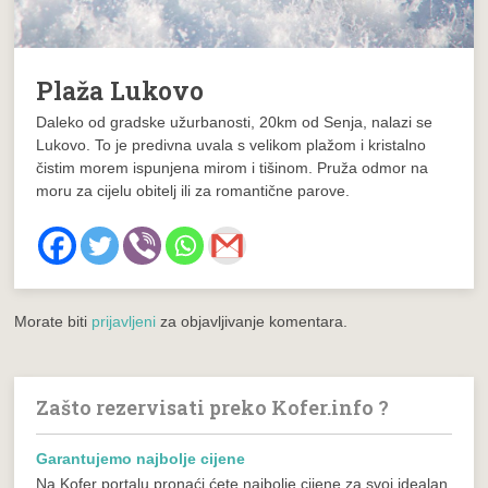
Plaža Lukovo
Daleko od gradske užurbanosti, 20km od Senja, nalazi se
Lukovo. To je predivna uvala s velikom plažom i kristalno
čistim morem ispunjena mirom i tišinom. Pruža odmor na
moru za cijelu obitelj ili za romantične parove.
Morate biti
prijavljeni
za objavljivanje komentara.
Zašto rezervisati preko Kofer.info ?
Garantujemo najbolje cijene
Na Kofer portalu pronaći ćete najbolje cijene za svoj idealan