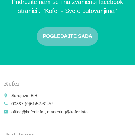
Pridružite nam se i na zvaničnoj facebook
stranici : ''Kofer - Sve o putovanjima''
POGLEDAJTE SADA
Kofer
place
Sarajevo, BiH
call
00387 (0)61/52-61-52
email
office@kofer.info , marketing@kofer.info
Pratite nas