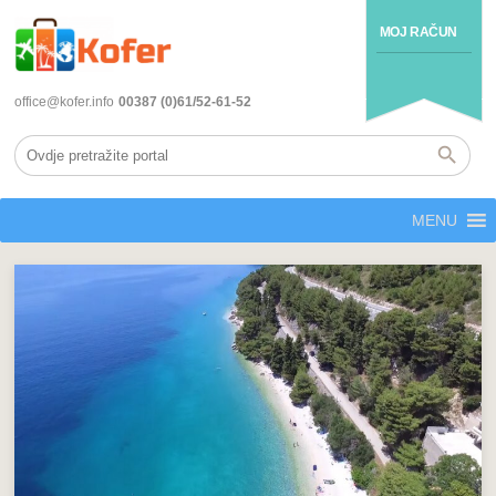
MOJ RAČUN
office@kofer.info
00387 (0)61/52-61-52
MENU