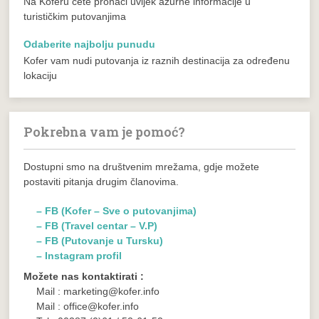
Na Koferu ćete pronaći uvijek ažurne informacije u
turističkim putovanjima
Odaberite najbolju punudu
Kofer vam nudi putovanja iz raznih destinacija za određenu
lokaciju
Pokrebna vam je pomoć?
Dostupni smo na društvenim mrežama, gdje možete
postaviti pitanja drugim članovima.
– FB (Kofer – Sve o putovanjima)
– FB (Travel centar – V.P)
– FB (Putovanje u Tursku)
– Instagram profil
Možete nas kontaktirati :
Mail : marketing@kofer.info
Mail : office@kofer.info