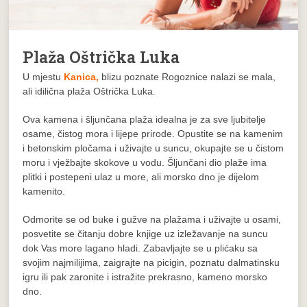
Plaža Oštrička Luka
U mjestu
Kanica,
blizu poznate Rogoznice nalazi se mala,
ali idilična plaža Oštrička Luka.
Ova kamena i šljunčana plaža idealna je za sve ljubitelje
osame, čistog mora i lijepe prirode. Opustite se na kamenim
i betonskim pločama i uživajte u suncu, okupajte se u čistom
moru i vježbajte skokove u vodu. Šljunčani dio plaže ima
plitki i postepeni ulaz u more, ali morsko dno je dijelom
kamenito.
Odmorite se od buke i gužve na plažama i uživajte u osami,
posvetite se čitanju dobre knjige uz izležavanje na suncu
dok Vas more lagano hladi. Zabavljajte se u plićaku sa
svojim najmilijima, zaigrajte na picigin, poznatu dalmatinsku
igru ili pak zaronite i istražite prekrasno, kameno morsko
dno.