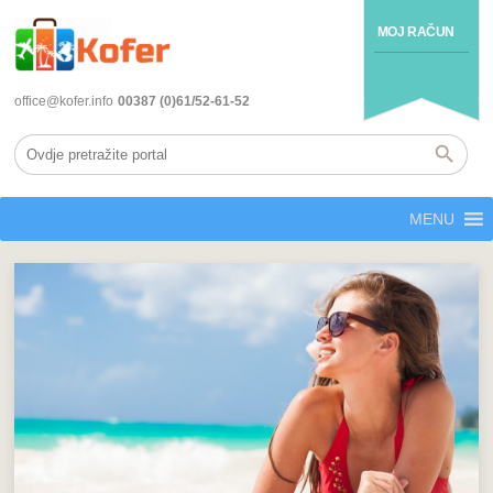
MOJ RAČUN
office@kofer.info
00387 (0)61/52-61-52
MENU