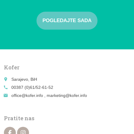
POGLEDAJTE SADA
Kofer
place
Sarajevo, BiH
call
00387 (0)61/52-61-52
email
office@kofer.info , marketing@kofer.info
Pratite nas