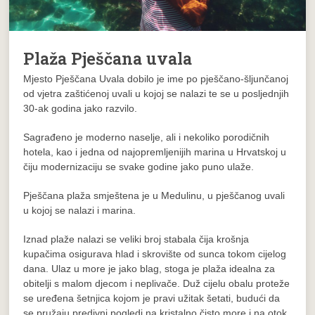
Plaža Pješčana uvala
Mjesto Pješčana Uvala dobilo je ime po pješčano-šljunčanoj
od vjetra zaštićenoj uvali u kojoj se nalazi te se u posljednjih
30-ak godina jako razvilo.
Sagrađeno je moderno naselje, ali i nekoliko porodičnih
hotela, kao i jedna od najopremljenijih marina u Hrvatskoj u
čiju modernizaciju se svake godine jako puno ulaže.
Pješčana plaža smještena je u Medulinu, u pješčanog uvali
u kojoj se nalazi i marina.
Iznad plaže nalazi se veliki broj stabala čija krošnja
kupačima osigurava hlad i skrovište od sunca tokom cijelog
dana. Ulaz u more je jako blag, stoga je plaža idealna za
obitelji s malom djecom i neplivače. Duž cijelu obalu proteže
se uređena šetnjica kojom je pravi užitak šetati, budući da
se pružaju predivni pogledi na kristalno čisto more i na otok