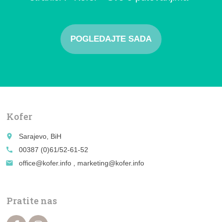
POGLEDAJTE SADA
Kofer
place
Sarajevo, BiH
call
00387 (0)61/52-61-52
email
office@kofer.info , marketing@kofer.info
Pratite nas