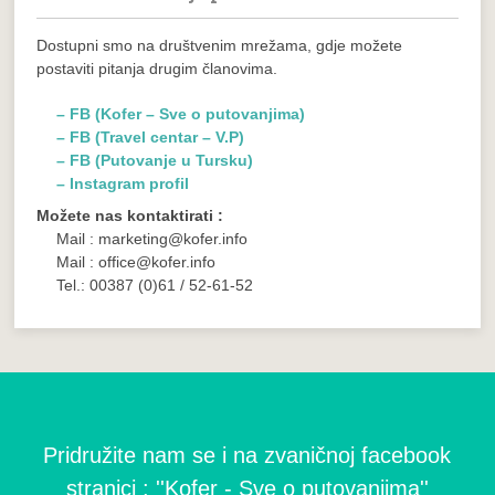
Dostupni smo na društvenim mrežama, gdje možete
postaviti pitanja drugim članovima.
– FB (Kofer – Sve o putovanjima)
– FB (Travel centar – V.P)
– FB (Putovanje u Tursku)
– Instagram profil
Možete nas kontaktirati :
Mail : marketing@kofer.info
Mail : office@kofer.info
Tel.: 00387 (0)61 / 52-61-52
Pridružite nam se i na zvaničnoj facebook
stranici : ''Kofer - Sve o putovanjima''