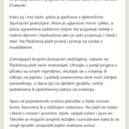
Fratarski.
Kako joj i ime kaže, plaža je pješčana s djelomičnim
šljunčanim područjem. More je uglavnom mirno i plitko, a
plaža ograničena zaštitnom linijom što pogoduje obitelji s
malom djecom i neplivačima iako je rado posjećuju i mladi i
stari. Na Pješčanoj plaži postoji i pristup za osobe s
invaliditetom.
Zahvaljujući brojnim dostupnim sadržajima, zabave na
Pješčanoj plaži neće nedostajati. Uživajte u partiji picigina u
plićaku sa svojim najmilijima, okušajte se u ronjenju ili
odbojci na pijesku. Ljubitelji avanturizma neće moći odoljeti
parasailingu, a djeca igri na dječjem igralištu, vožnji
pedalinama ili cjelodnevnoj zabavi na icebergu.
Spas od popodnevnih vrućina potražite u hladu borove
šume, barovima ili u obližnjem restoranu. Na plaži se nalazi
i štand s voćem i povrćem, kiosk, vanjski tuševi i javni wc.
Također je moguće iznajmiti ležaljke i suncobrane kako bi se
mogli opustiti i prepustiti toplim zrakama sunca.