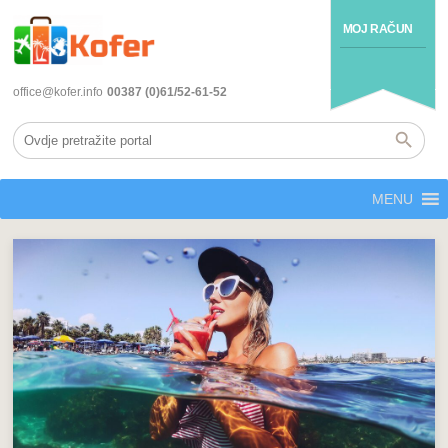
MOJ RAČUN
office@kofer.info
00387 (0)61/52-61-52
MENU