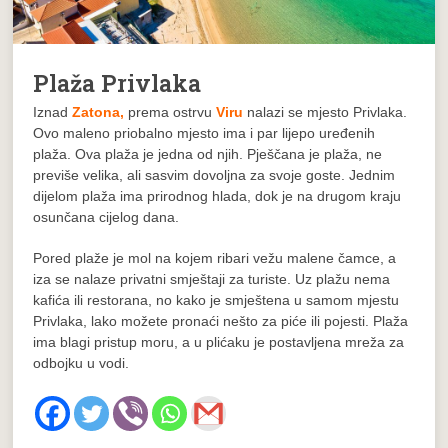
Plaža Privlaka
Iznad
Zatona,
prema ostrvu
Viru
nalazi se mjesto Privlaka.
Ovo maleno priobalno mjesto ima i par lijepo uređenih
plaža. Ova plaža je jedna od njih. Pješčana je plaža, ne
previše velika, ali sasvim dovoljna za svoje goste. Jednim
dijelom plaža ima prirodnog hlada, dok je na drugom kraju
osunčana cijelog dana.
Pored plaže je mol na kojem ribari vežu malene čamce, a
iza se nalaze privatni smještaji za turiste. Uz plažu nema
kafića ili restorana, no kako je smještena u samom mjestu
Privlaka, lako možete pronaći nešto za piće ili pojesti. Plaža
ima blagi pristup moru, a u plićaku je postavljena mreža za
odbojku u vodi.