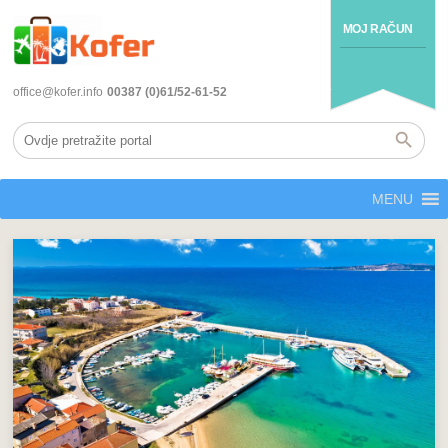
MOJ RAČUN
office@kofer.info
00387 (0)61/52-61-52
MENU