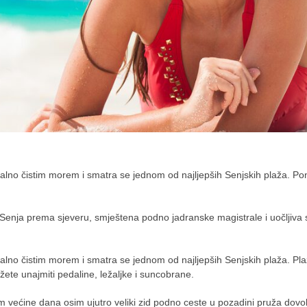
talno čistim morem i smatra se jednom od najljepših Senjskih plaža. P
 Senja prema sjeveru, smještena podno jadranske magistrale i uočljiva
talno čistim morem i smatra se jednom od najljepših Senjskih plaža. Pl
ožete unajmiti pedaline, ležaljke i suncobrane.
 većine dana osim ujutro veliki zid podno ceste u pozadini pruža dovo