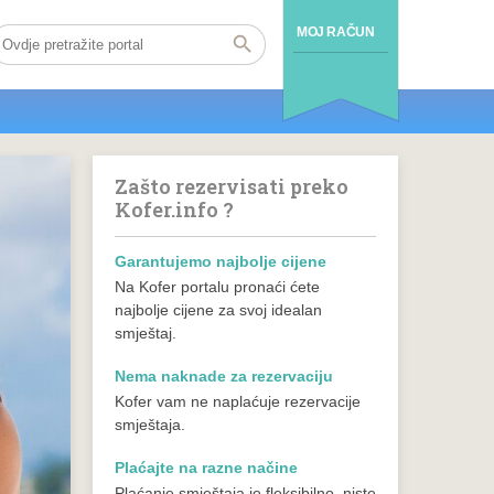
MOJ RAČUN
Zašto rezervisati preko
Kofer.info ?
Garantujemo najbolje cijene
Na Kofer portalu pronaći ćete
najbolje cijene za svoj idealan
smještaj.
Nema naknade za rezervaciju
Kofer vam ne naplaćuje rezervacije
smještaja.
Plaćajte na razne načine
Plaćanje smještaja je fleksibilno, niste