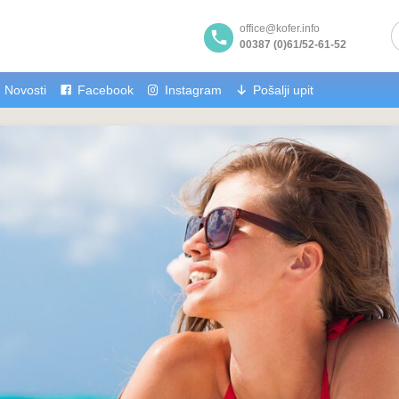
office@kofer.info
00387 (0)61/52-61-52
Novosti
Facebook
Instagram
Pošalji upit