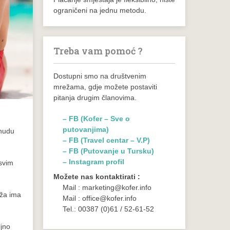
ograničeni na jednu metodu.
Treba vam pomoć ?
Dostupni smo na društvenim
mrežama, gdje možete postaviti
pitanja drugim članovima.
– FB (Kofer – Sve o
putovanjima)
onudu
– FB (Travel centar – V.P)
– FB (Putovanje u Tursku)
– Instagram profil
 svim
Možete nas kontaktirati :
Mail : marketing@kofer.info
aža ima
Mail : office@kofer.info
Tel.: 00387 (0)61 / 52-61-52
ljno