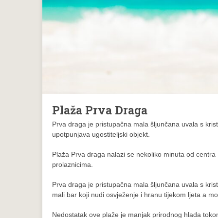
Plaža Prva Draga
Prva draga je pristupačna mala šljunčana uvala s kris
upotpunjava ugostiteljski objekt.
Plaža Prva draga nalazi se nekoliko minuta od centra
prolaznicima.
Prva draga je pristupačna mala šljunčana uvala s kris
mali bar koji nudi osvježenje i hranu tijekom ljeta a m
Nedostatak ove plaže je manjak prirodnog hlada tokom