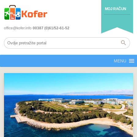
MOJ RAČUN
office@kofer.info
00387 (0)61/52-61-52
MENU