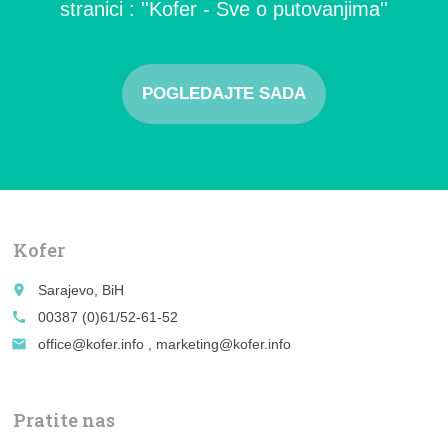
stranici : ''Kofer - Sve o putovanjima''
POGLEDAJTE SADA
Kofer
place
Sarajevo, BiH
call
00387 (0)61/52-61-52
email
office@kofer.info , marketing@kofer.info
Pratite nas