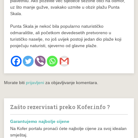
plavetnilu. Ako poželite već sljedeće sezone otići na odmor,
uz što manje gužve, svakako uzmite u obzir plažu Punta
Skala.
Punta Skala je nekoć bila popularno naturističko
odmaralište, ali početkom devedesetih pretvoreno u
turističko naselje, no još uvijek postoji jedan dio plaže koji
posječuju naturisti, sjeverno od glavne plaže.
Morate biti
prijavljeni
za objavljivanje komentara.
Zašto rezervisati preko Kofer.info ?
Garantujemo najbolje cijene
Na Kofer portalu pronaći ćete najbolje cijene za svoj idealan
smještaj.