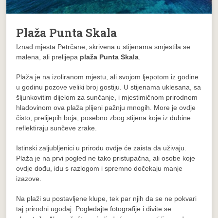
Plaža Punta Skala
Iznad mjesta Petrčane, skrivena u stijenama smjestila se
malena, ali prelijepa
plaža Punta Skala
.
Plaža je na izoliranom mjestu, ali svojom ljepotom iz godine
u godinu pozove veliki broj gostiju. U stijenama uklesana, sa
šljunkovitim dijelom za sunčanje, i mjestimičnom prirodnom
hladovinom ova plaža plijeni pažnju mnogih. More je ovdje
čisto, prelijepih boja, posebno zbog stijena koje iz dubine
reflektiraju sunčeve zrake.
Istinski zaljubljenici u prirodu ovdje će zaista da uživaju.
Plaža je na prvi pogled ne tako pristupačna, ali osobe koje
ovdje dođu, idu s razlogom i spremno dočekaju manje
izazove.
Na plaži su postavljene klupe, tek par njih da se ne pokvari
taj prirodni ugođaj. Pogledajte fotografije i divite se