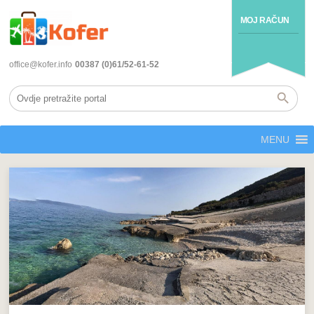
MOJ RAČUN
office@kofer.info
00387 (0)61/52-61-52
MENU