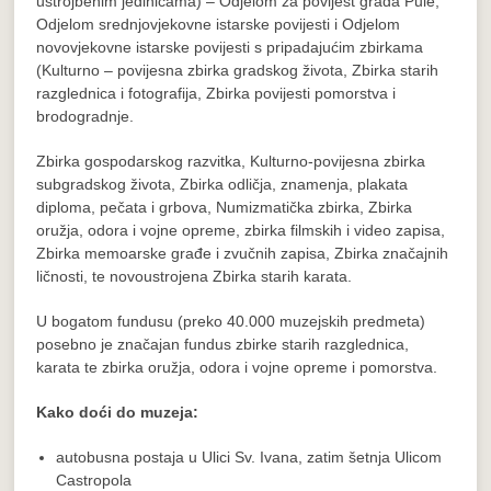
ustrojbenim jedinicama) – Odjelom za povijest grada Pule,
Odjelom srednjovjekovne istarske povijesti i Odjelom
novovjekovne istarske povijesti s pripadajućim zbirkama
(Kulturno – povijesna zbirka gradskog života, Zbirka starih
razglednica i fotografija, Zbirka povijesti pomorstva i
brodogradnje.
Zbirka gospodarskog razvitka, Kulturno-povijesna zbirka
subgradskog života, Zbirka odličja, znamenja, plakata
diploma, pečata i grbova, Numizmatička zbirka, Zbirka
oružja, odora i vojne opreme, zbirka filmskih i video zapisa,
Zbirka memoarske građe i zvučnih zapisa, Zbirka značajnih
ličnosti, te novoustrojena Zbirka starih karata.
U bogatom fundusu (preko 40.000 muzejskih predmeta)
posebno je značajan fundus zbirke starih razglednica,
karata te zbirka oružja, odora i vojne opreme i pomorstva.
Kako doći do muzeja:
autobusna postaja u Ulici Sv. Ivana, zatim šetnja Ulicom
Castropola