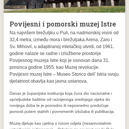
Povijesni i pomorski muzej Istre
Na najvišem brežuljku u Puli, na nadmorskoj visini od
32,4 metra, između mora i brežuljaka Arena, Zaro i
Sv. Mihovil, u adaptiranoj mletačkoj utvrdi, od 1961.
godine nalaze se radne i izložbene prostorije
Povijesnog muzeja Istre koji je osnovan dana 31.
prosinca godine 1955. kao Muzej revolucije.
Povijesni muzej Istre – Museo Storico dell’ Istria svoju
djelatnost obavlja kao javna ustanova.
Danas je županijska institucija koja čuva dio nacionalne i
općeljudske baštine od razvijenoga srednjega vijeka do
novijega doba te je posredno ili neposredno predočuje
javnosti putem stalnih i povremenih izložaba ili publikacija.
Muzej djeluje kao cjelina s nizom odjela (nesamostalnim