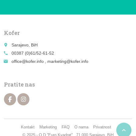
Kofer
place
Sarajevo, BiH
call
00387 (0)61/52-61-52
email
office@kofer.info , marketing@kofer.info
Pratite nas
Kontakt
Marketing
FAQ
O nama
Privatnost

© 2025 - O.D ''Euro Kvadrat'' , 71.000 Sarajevo, BiH