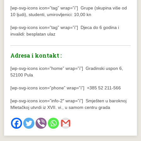
[wp-svg-icons icon=”tag” wrap=”i”] Grupe (skupina više od
10 ljudi), studenti, umirovljenici: 10,00 kn
[wp-svg-icons icon=”tag” wrap=”i”] Djeca do 6 godina i
invalidi: besplatan ulaz
Adresa i kontakt :
[wp-svg-icons icon=”home” wrap=”i”] Gradinski uspon 6,
52100 Pula
[wp-svg-icons icon=”phone” wrap=”i”] +385 52 211-566
[wp-svg-icons icon=”info-2″ wrap=”i”] Smješten u baroknoj
Mletačkoj utvrdi iz XVII. vi., u samom centru grada