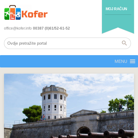
MOJ RAČUN
office@kofer.info
00387 (0)61/52-61-52
MENU