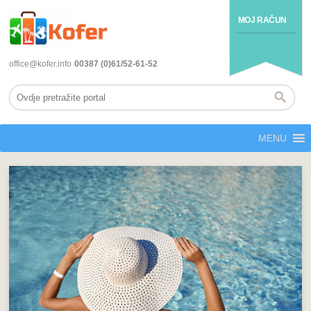
MOJ RAČUN
office@kofer.info
00387 (0)61/52-61-52
MENU