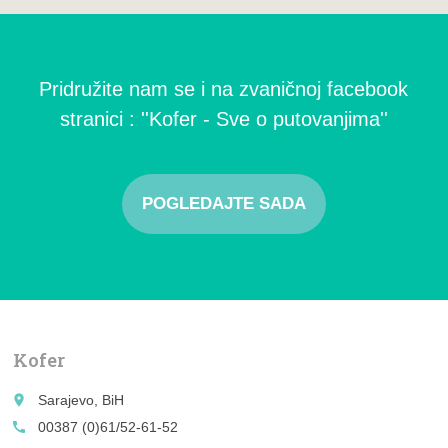
Pridružite nam se i na zvaničnoj facebook
stranici : ''Kofer - Sve o putovanjima''
POGLEDAJTE SADA
Kofer
place
Sarajevo, BiH
call
00387 (0)61/52-61-52