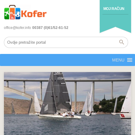
MOJ RAČUN
office@kofer.info
00387 (0)61/52-61-52
MENU