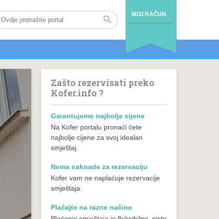
MOJ RAČUN
Zašto rezervisati preko
Kofer.info ?
Garantujemo najbolje cijene
Na Kofer portalu pronaći ćete
najbolje cijene za svoj idealan
smještaj.
Nema naknade za rezervaciju
Kofer vam ne naplaćuje rezervacije
smještaja.
Plaćajte na razne načine
Plaćanje smještaja je fleksibilno, niste