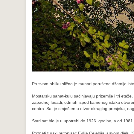
Po svom obliku slična je munari porušene džamije istog
Mostarsku sahat-kulu sačinjavaju prizemlje i tri etaž
zapadnoj fasadi, odmah ispod kamenog istaka otvorene
centra. Sat je smješten u otvor okruglog presjeka, n
Stari sat bio je u upotrebi do 1926. godine, a od 1981. 
Poznati turski putopisac Evlija Čelebija u svom djelu 