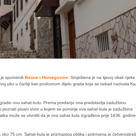
i je spomenik
Bosne i Hercegovine
. Smještena je na lijevoj obali rijeke
j ulici u čaršiji kao poslovnom dijelu grada koja se nekad nazivala K
agradio ovu sahat-kulu. Prema predanju ona predstavlja zadužbinu
ji poznati pisani izvor u kojem se pominje ova sahat-kula je zadužbina
tka može se utvrditi da je ova sahat-kula izgrađena prije 1636. godine 
 oko 75 cm. Sahat-kula je prizmastog oblika i pokrivena je četverostre