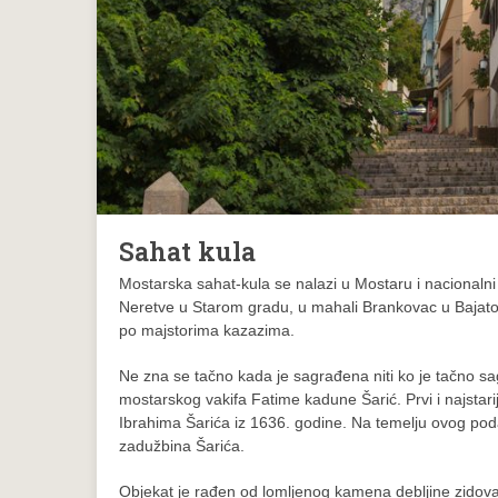
Sahat kula
Mostarska sahat-kula se nalazi u Mostaru i nacionaln
Neretve u Starom gradu, u mahali Brankovac u Bajatovo
po majstorima kazazima.
Ne zna se tačno kada je sagrađena niti ko je tačno s
mostarskog vakifa Fatime kadune Šarić. Prvi i najstari
Ibrahima Šarića iz 1636. godine. Na temelju ovog poda
zadužbina Šarića.
Objekat je rađen od lomljenog kamena debljine zidova