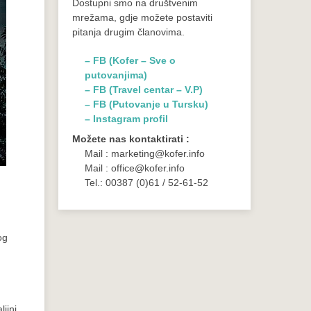
Dostupni smo na društvenim
mrežama, gdje možete postaviti
pitanja drugim članovima.
– FB (Kofer – Sve o
putovanjima)
– FB (Travel centar – V.P)
– FB (Putovanje u Tursku)
– Instagram profil
Možete nas kontaktirati :
Mail : marketing@kofer.info
Mail : office@kofer.info
Tel.: 00387 (0)61 / 52-61-52
og
jini