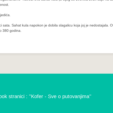
enost.
jedića.
 sata. Sahat kula napokon je dobila slagalicu koja joj je nedostajala. O
o 380 godina.
ok stranici : ''Kofer - Sve o putovanjima''