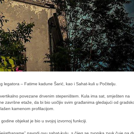
 legatora – Fatime kadune Šarić, kao i Sahat-kuli u Počitelju.
e, vertikalno povezane drvenim stepeništem. Kula ima sat, smješten na
 završne etaže, da bi bio uočljiv svim građanima gledajući od gradsk
aglašen kamenom profilacijom.
godine objekat je bio u svojoj izvornoj funkciji.
”Sejjathaname” navodi ovu sahat-kulu „s čijeg se zvonika zvuk čuje na dal