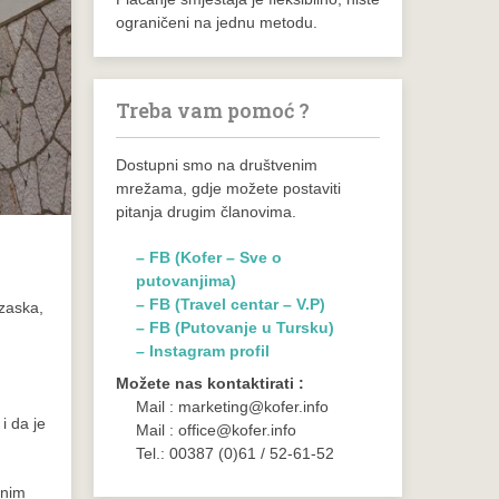
ograničeni na jednu metodu.
Treba vam pomoć ?
Dostupni smo na društvenim
mrežama, gdje možete postaviti
pitanja drugim članovima.
– FB (Kofer – Sve o
putovanjima)
– FB (Travel centar – V.P)
azaska,
– FB (Putovanje u Tursku)
– Instagram profil
Možete nas kontaktirati :
Mail : marketing@kofer.info
i da je
Mail : office@kofer.info
Tel.: 00387 (0)61 / 52-61-52
šnim