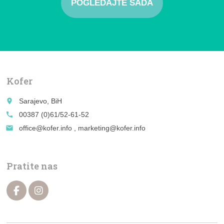
POGLEDAJTE SADA
Kofer
place
Sarajevo, BiH
call
00387 (0)61/52-61-52
email
office@kofer.info , marketing@kofer.info
Pratite nas