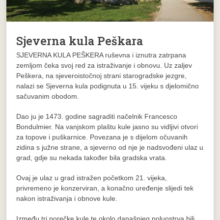
Sjeverna kula Peškara
SJEVERNA KULA PEŠKERA ruševna i iznutra zatrpana
zemljom čeka svoj red za istraživanje i obnovu. Uz zaljev
Peškera, na sjeveroistočnoj strani starogradske jezgre,
nalazi se Sjeverna kula podignuta u 15. vijeku s djelomično
sačuvanim obodom.
Dao ju je 1473. godine sagraditi načelnik Francesco
Bondulmier. Na vanjskom plaštu kule jasno su vidljivi otvori
za topove i puškarnice. Povezana je s dijelom očuvanih
zidina s južne strane, a sjeverno od nje je nadsvođeni ulaz u
grad, gdje su nekada također bila gradska vrata.
Ovaj je ulaz u grad istražen početkom 21. vijeka,
privremeno je konzerviran, a konačno uređenje slijedi tek
nakon istraživanja i obnove kule.
Između tri porečke kule te okolo današnjeg poluostrva bili