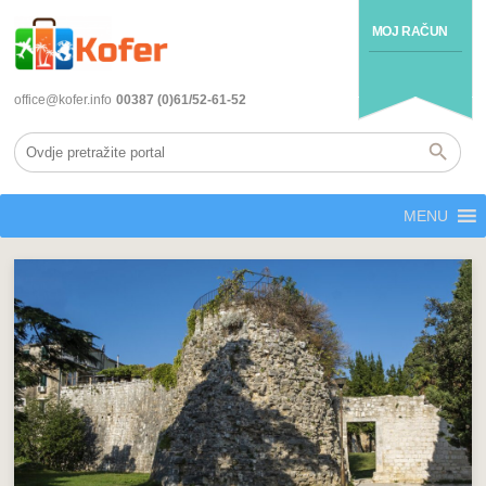
MOJ RAČUN
office@kofer.info
00387 (0)61/52-61-52
MENU