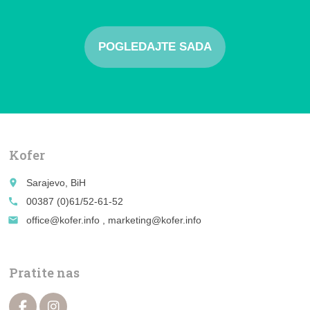
POGLEDAJTE SADA
Kofer
place
Sarajevo, BiH
call
00387 (0)61/52-61-52
email
office@kofer.info , marketing@kofer.info
Pratite nas