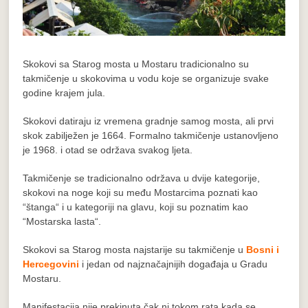
Skokovi sa Starog mosta u Mostaru tradicionalno su
takmičenje u skokovima u vodu koje se organizuje svake
godine krajem jula.
Skokovi datiraju iz vremena gradnje samog mosta, ali prvi
skok zabilježen je 1664. Formalno takmičenje ustanovljeno
je 1968. i otad se održava svakog ljeta.
Takmičenje se tradicionalno održava u dvije kategorije,
skokovi na noge koji su među Mostarcima poznati kao
“štanga“ i u kategoriji na glavu, koji su poznatim kao
“Mostarska lasta“.
Skokovi sa Starog mosta najstarije su takmičenje u
Bosni i
Hercegovini
i jedan od najznačajnijih događaja u Gradu
Mostaru.
Manifestacija nije prekinuta čak ni tokom rata kada se