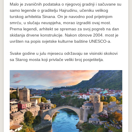
Malo je zvaničnih podataka o njegovoj gradnji i sačuvane su
samo legende o graditelju Hajrudinu, učeniku velikog
turskog arhitekta Sinana. On je navodno pod prijetnjom
smrću, u slučaju neuspjeha, morao izgraditi ovaj most.
Prema legendi, arhitekt se spremao za svoj pogreb na dan
skidanja drvene konstrukcije. Nakon obnove 2004. most je
uvršten na popis svjetske kulturne baštine UNESCO-a.
Svake godine u julu mjesecu održavaju se visinski skokovi
sa Starog mosta koji privlače veliki broj posjetitelja.