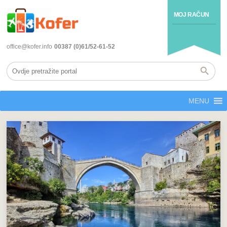
MOJ RAČUN
office@kofer.info
00387 (0)61/52-61-52
MENU