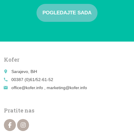
POGLEDAJTE SADA
Kofer
place
Sarajevo, BiH
call
00387 (0)61/52-61-52
email
office@kofer.info , marketing@kofer.info
Pratite nas