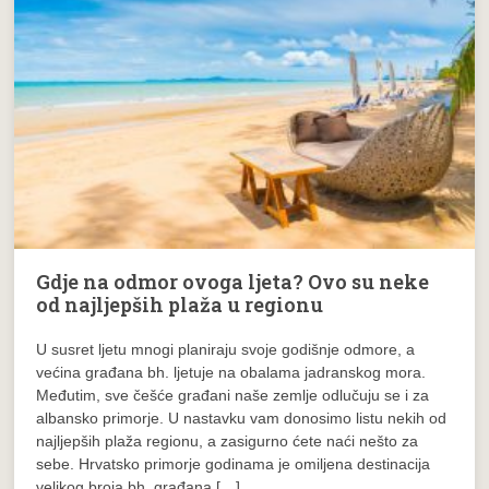
Gdje na odmor ovoga ljeta? Ovo su neke
od najljepših plaža u regionu
U susret ljetu mnogi planiraju svoje godišnje odmore, a
većina građana bh. ljetuje na obalama jadranskog mora.
Međutim, sve češće građani naše zemlje odlučuju se i za
albansko primorje. U nastavku vam donosimo listu nekih od
najljepših plaža regionu, a zasigurno ćete naći nešto za
sebe. Hrvatsko primorje godinama je omiljena destinacija
velikog broja bh. građana […]