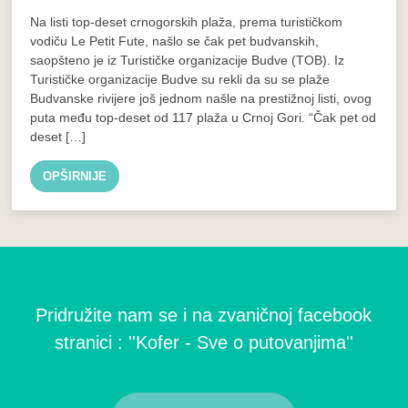
Na listi top-deset crnogorskih plaža, prema turističkom
vodiču Le Petit Fute, našlo se čak pet budvanskih,
saopšteno je iz Turističke organizacije Budve (TOB). Iz
Turističke organizacije Budve su rekli da su se plaže
Budvanske rivijere još jednom našle na prestižnoj listi, ovog
puta među top-deset od 117 plaža u Crnoj Gori. “Čak pet od
deset […]
OPŠIRNIJE
Pridružite nam se i na zvaničnoj facebook
stranici : ''Kofer - Sve o putovanjima''