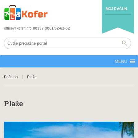
MOJ RAČUN
office@kofer.info
00387 (0)61/52-61-52
MENU
Početna
Plaže
Plaže