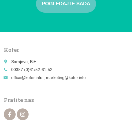
POGLEDAJTE SADA
Kofer
place
Sarajevo, BiH
call
00387 (0)61/52-61-52
email
office@kofer.info , marketing@kofer.info
Pratite nas