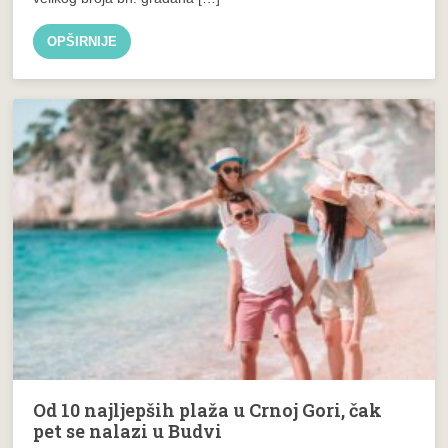
OPŠIRNIJE
Od 10 najljepših plaža u Crnoj Gori, čak
pet se nalazi u Budvi