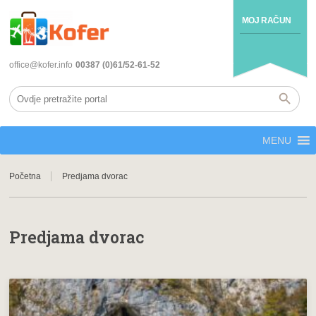
MOJ RAČUN
office@kofer.info
00387 (0)61/52-61-52
MENU
Početna
Predjama dvorac
Predjama dvorac