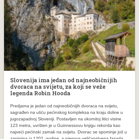
Slovenija ima jedan od najneobičnijih
dvoraca na svijetu, za koji se veže
legenda Robin Hooda
Predjama je jedan od najneobičnijih dvoraca na svijetu,
sagrađen na ušću pećinskog kompleksa na kraju doline u
jugozapadnoj Sloveniji. Postavljen na okomitoj litici visine
123 metra, uvršten je u Guinnessovu knjigu rekorda kao
najveći pećinski zamak na svijetu. Dvorac se spominje još u
zapisima iz 1202. godine, a njegova veličanstvena fasada