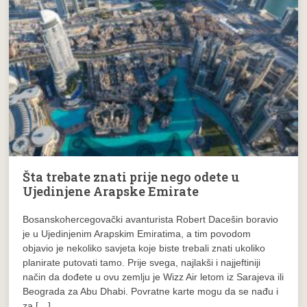
Šta trebate znati prije nego odete u
Ujedinjene Arapske Emirate
Bosanskohercegovački avanturista Robert Dacešin boravio
je u Ujedinjenim Arapskim Emiratima, a tim povodom
objavio je nekoliko savjeta koje biste trebali znati ukoliko
planirate putovati tamo. Prije svega, najlakši i najjeftiniji
način da dođete u ovu zemlju je Wizz Air letom iz Sarajeva ili
Beograda za Abu Dhabi. Povratne karte mogu da se nađu i
za […]