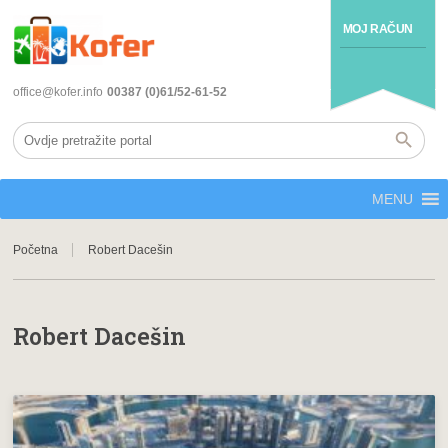
MOJ RAČUN
office@kofer.info
00387 (0)61/52-61-52
MENU
Početna
Robert Dacešin
Robert Dacešin