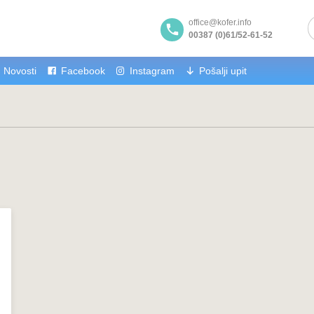
office@kofer.info
00387 (0)61/52-61-52
Novosti
Facebook
Instagram
Pošalji upit