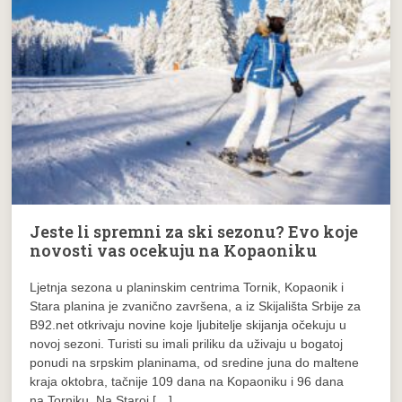
Jeste li spremni za ski sezonu? Evo koje
novosti vas ocekuju na Kopaoniku
Ljetnja sezona u planinskim centrima Tornik, Kopaonik i
Stara planina je zvanično završena, a iz Skijališta Srbije za
B92.net otkrivaju novine koje ljubitelje skijanja očekuju u
novoj sezoni. Turisti su imali priliku da uživaju u bogatoj
ponudi na srpskim planinama, od sredine juna do maltene
kraja oktobra, tačnije 109 dana na Kopaoniku i 96 dana
na Torniku. Na Staroj […]