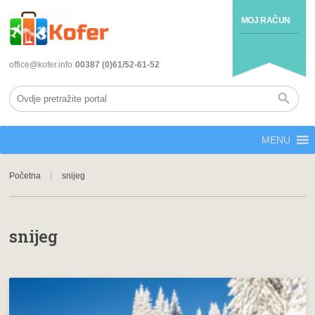
MOJ RAČUN
office@kofer.info
00387 (0)61/52-61-52
MENU
Početna
snijeg
snijeg