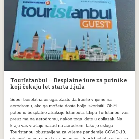
TourIstanbul – Besplatne ture za putnike
koji čekaju let starta 1.jula
Super besplatna usluga. Zašto da trošite vrijeme na
aerodromu, ako ga možete dosta bolje iskoristiti. Obići
potpuno besplatno atrakcije Istanbula. Ekipa TurIstanbul vas
preuzima na aerodromu, nakon toga idete u obilazak. Na
kraju vas vraćaju nazad na aerodrom. Iako je usluga
TourIstanbul obustavljena za vrijeme pandemije COVID-19,
obavještavamo vas da se putovanja TourIstanbul nastavljaju