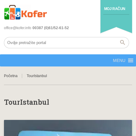
MOJ RAČUN
office@kofer.info
00387 (0)61/52-61-52
MENU
Početna
TourIstanbul
TourIstanbul