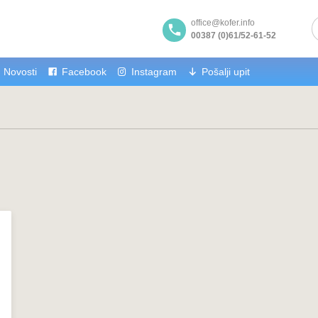
office@kofer.info
00387 (0)61/52-61-52
Novosti
Facebook
Instagram
Pošalji upit