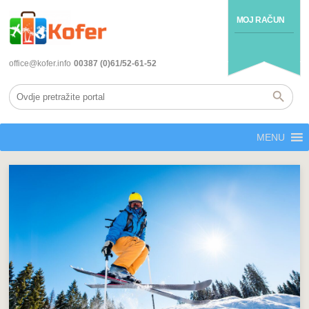
MOJ RAČUN
office@kofer.info
00387 (0)61/52-61-52
MENU