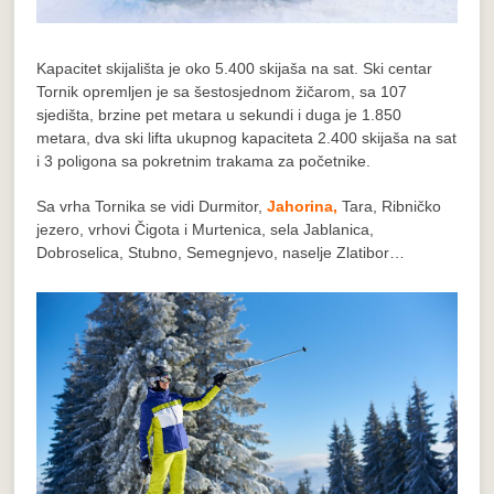
Kapacitet skijališta je oko 5.400 skijaša na sat. Ski centar
Tornik opremljen je sa šestosjednom žičarom, sa 107
sjedišta, brzine pet metara u sekundi i duga je 1.850
metara, dva ski lifta ukupnog kapaciteta 2.400 skijaša na sat
i 3 poligona sa pokretnim trakama za početnike.
Sa vrha Tornika se vidi Durmitor,
Jahorina,
Tara, Ribničko
jezero, vrhovi Čigota i Murtenica, sela Jablanica,
Dobroselica, Stubno, Semegnjevo, naselje Zlatibor…