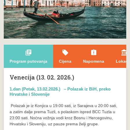
library_books
local_offer
assignment_late
account_balance
Program putovanja
Cijena
Napomena
Lokaci
Venecija (13. 02. 2026.)
1.dan (Petak, 13.02.2026.) – Polazak iz BiH, preko
Hrvatske i Slovenije
Polazak je iz Konjica u 19:00 sati, iz Sarajeva u 20:00 sati,
a zatim dalje prema Tuzli, s polaskom ispred BCC Tuzla u
23:00 sati. Noćna vožnja vodi kroz Bosnu i Hercegovinu,
Hrvatsku i Sloveniju, uz pauze prema želji grupe.