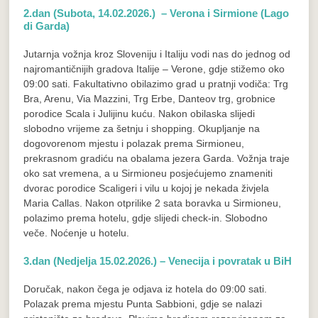
2.dan (Subota, 14.02.2026.) – Verona i Sirmione (Lago
di Garda)
Jutarnja vožnja kroz Sloveniju i Italiju vodi nas do jednog od
najromantičnijih gradova Italije – Verone, gdje stižemo oko
09:00 sati. Fakultativno obilazimo grad u pratnji vodiča: Trg
Bra, Arenu, Via Mazzini, Trg Erbe, Danteov trg, grobnice
porodice Scala i Julijinu kuću. Nakon obilaska slijedi
slobodno vrijeme za šetnju i shopping. Okupljanje na
dogovorenom mjestu i polazak prema Sirmioneu,
prekrasnom gradiću na obalama jezera Garda. Vožnja traje
oko sat vremena, a u Sirmioneu posjećujemo znameniti
dvorac porodice Scaligeri i vilu u kojoj je nekada živjela
Maria Callas. Nakon otprilike 2 sata boravka u Sirmioneu,
polazimo prema hotelu, gdje slijedi check-in. Slobodno
veče. Noćenje u hotelu.
3.dan (Nedjelja 15.02.2026.) – Venecija i povratak u BiH
Doručak, nakon čega je odjava iz hotela do 09:00 sati.
Polazak prema mjestu Punta Sabbioni, gdje se nalazi