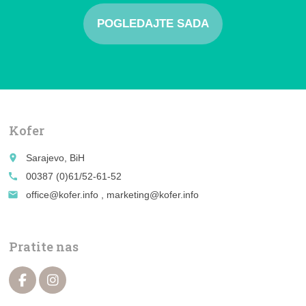
POGLEDAJTE SADA
Kofer
place
Sarajevo, BiH
call
00387 (0)61/52-61-52
email
office@kofer.info , marketing@kofer.info
Pratite nas