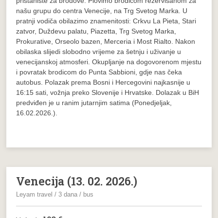
pristanište za brodove. Plovimo brodicom rezervisanom za
našu grupu do centra Venecije, na Trg Svetog Marka. U
pratnji vodiča obilazimo znamenitosti: Crkvu La Pieta, Stari
zatvor, Duždevu palatu, Piazetta, Trg Svetog Marka,
Prokurative, Orseolo bazen, Merceria i Most Rialto. Nakon
obilaska slijedi slobodno vrijeme za šetnju i uživanje u
venecijanskoj atmosferi. Okupljanje na dogovorenom mjestu
i povratak brodicom do Punta Sabbioni, gdje nas čeka
autobus. Polazak prema Bosni i Hercegovini najkasnije u
16:15 sati, vožnja preko Slovenije i Hrvatske. Dolazak u BiH
predviđen je u ranim jutarnjim satima (Ponedjeljak,
16.02.2026.).
Venecija (13. 02. 2026.)
Leyam travel / 3 dana / bus