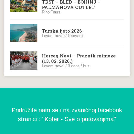
TRST – BLED – BOHINJ –
PALMANOVA OUTLET
Riho Tours
Turska ljeto 2026
Leyam travel / ljetovanje
Herceg Novi – Praznik mimoze
(13. 02. 2026.)
Leyam travel / 3 dana / bus
Pridružite nam se i na zvaničnoj facebook
stranici : ''Kofer - Sve o putovanjima''