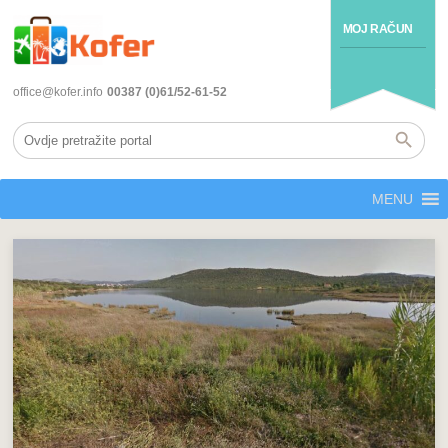
MOJ RAČUN
office@kofer.info
00387 (0)61/52-61-52
MENU