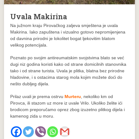
Uvala Makirina
Na južnom kraju Pirovačkog zaljeva smještena je uvala
Makirina. Iako zapuštena i vizualno gotovo nepromijenjena
od davnina prirodni je lokolitet bogat ljekovitim blatom
velikog potencijala.
Poznato po svojim antireumatskim svojstvima blato se već
dugi niz godina koristi kako od strane domicilnih stanovnika
tako i od strane turista. Uvala je plitka, blatna bez prirodne
hladovine, i s ostacima starog mola kojim možete doći do
nešto dubljeg dijela.
Prilaz uvali je prema ostrvu
Murteru
, nekoliko km od
Pirovca, ili stazom uz more iz uvale Vrilo. Ukoliko želite ići
brodicom preporučamo oprez zbog izuzetno plitkog dijela i
kamenog zida u moru.