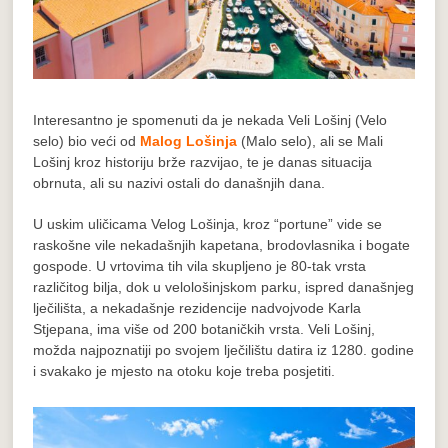
Interesantno je spomenuti da je nekada Veli Lošinj (Velo
selo) bio veći od
Malog Lošinja
(Malo selo), ali se Mali
Lošinj kroz historiju brže razvijao, te je danas situacija
obrnuta, ali su nazivi ostali do današnjih dana.
U uskim uličicama Velog Lošinja, kroz “portune” vide se
raskošne vile nekadašnjih kapetana, brodovlasnika i bogate
gospode. U vrtovima tih vila skupljeno je 80-tak vrsta
različitog bilja, dok u velološinjskom parku, ispred današnjeg
lječilišta, a nekadašnje rezidencije nadvojvode Karla
Stjepana, ima više od 200 botaničkih vrsta. Veli Lošinj,
možda najpoznatiji po svojem lječilištu datira iz 1280. godine
i svakako je mjesto na otoku koje treba posjetiti.