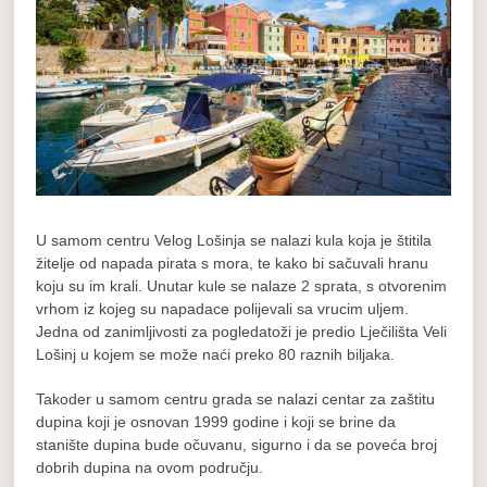
U samom centru Velog Lošinja se nalazi kula koja je štitila
žitelje od napada pirata s mora, te kako bi sačuvali hranu
koju su im krali. Unutar kule se nalaze 2 sprata, s otvorenim
vrhom iz kojeg su napadace polijevali sa vrucim uljem.
Jedna od zanimljivosti za pogledatoži je predio Lječilišta Veli
Lošinj u kojem se može naći preko 80 raznih biljaka.
Takoder u samom centru grada se nalazi centar za zaštitu
dupina koji je osnovan 1999 godine i koji se brine da
stanište dupina bude očuvanu, sigurno i da se poveća broj
dobrih dupina na ovom području.