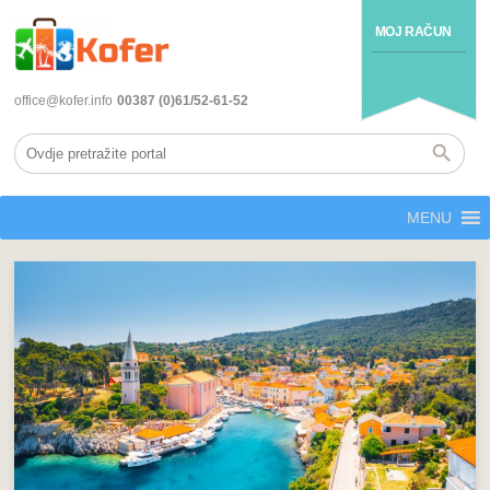
MOJ RAČUN
office@kofer.info
00387 (0)61/52-61-52
MENU