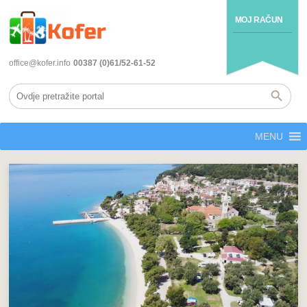
MOJ RAČUN
office@kofer.info
00387 (0)61/52-61-52
MENU