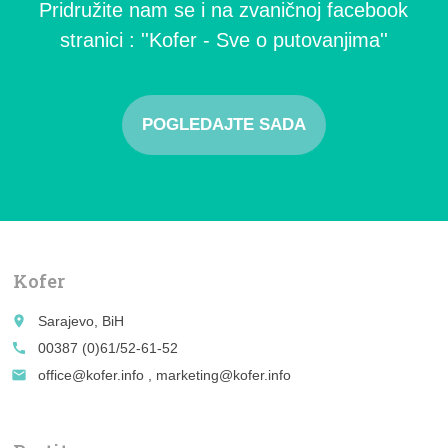
Pridružite nam se i na zvaničnoj facebook
stranici : ''Kofer - Sve o putovanjima''
POGLEDAJTE SADA
Kofer
place
Sarajevo, BiH
call
00387 (0)61/52-61-52
email
office@kofer.info , marketing@kofer.info