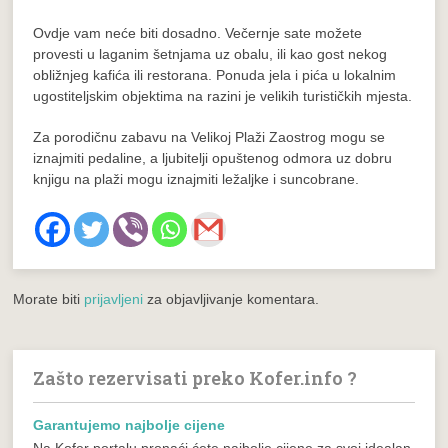
Ovdje vam neće biti dosadno. Večernje sate možete
provesti u laganim šetnjama uz obalu, ili kao gost nekog
obližnjeg kafića ili restorana. Ponuda jela i pića u lokalnim
ugostiteljskim objektima na razini je velikih turističkih mjesta.
Za porodičnu zabavu na Velikoj Plaži Zaostrog mogu se
iznajmiti pedaline, a ljubitelji opuštenog odmora uz dobru
knjigu na plaži mogu iznajmiti ležaljke i suncobrane.
Morate biti
prijavljeni
za objavljivanje komentara.
Zašto rezervisati preko Kofer.info ?
Garantujemo najbolje cijene
Na Kofer portalu pronaći ćete najbolje cijene za svoj idealan