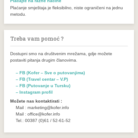
Plaćajte na razne načine
Plaćanje smještaja je fleksibilno, niste ograničeni na jednu
metodu.
Treba vam pomoć ?
Dostupni smo na društvenim mrežama, gdje možete
postaviti pitanja drugim članovima.
– FB (Kofer – Sve o putovanjima)
– FB (Travel centar – V.P)
– FB (Putovanje u Tursku)
– Instagram profil
Možete nas kontaktirati :
Mail : marketing@kofer.info
Mail : office@kofer.info
Tel.: 00387 (0)61 / 52-61-52