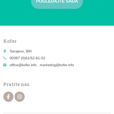
POGLEDAJTE SADA
Kofer
place
Sarajevo, BiH
call
00387 (0)61/52-61-52
email
office@kofer.info , marketing@kofer.info
Pratite nas