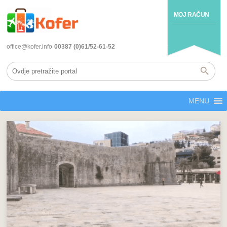
MOJ RAČUN
office@kofer.info
00387 (0)61/52-61-52
MENU