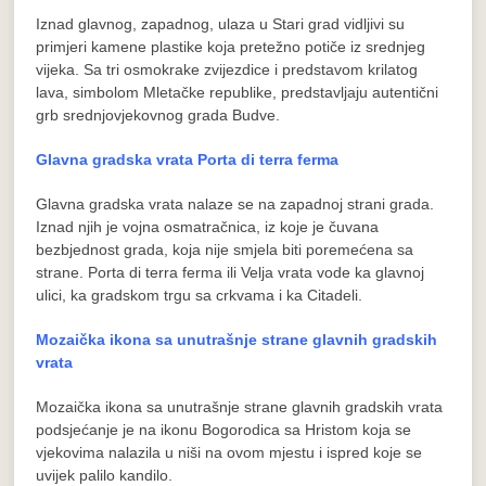
Iznad glavnog, zapadnog, ulaza u Stari grad vidljivi su
primjeri kamene plastike koja pretežno potiče iz srednjeg
vijeka. Sa tri osmokrake zvijezdice i predstavom krilatog
lava, simbolom Mletačke republike, predstavljaju autentični
grb srednjovjekovnog grada Budve.
Glavna gradska vrata Porta di terra ferma
Glavna gradska vrata nalaze se na zapadnoj strani grada.
Iznad njih je vojna osmatračnica, iz koje je čuvana
bezbjednost grada, koja nije smjela biti poremećena sa
strane. Porta di terra ferma ili Velja vrata vode ka glavnoj
ulici, ka gradskom trgu sa crkvama i ka Citadeli.
Mozaička ikona sa unutrašnje strane glavnih gradskih
vrata
Mozaička ikona sa unutrašnje strane glavnih gradskih vrata
podsjećanje je na ikonu Bogorodica sa Hristom koja se
vjekovima nalazila u niši na ovom mjestu i ispred koje se
uvijek palilo kandilo.