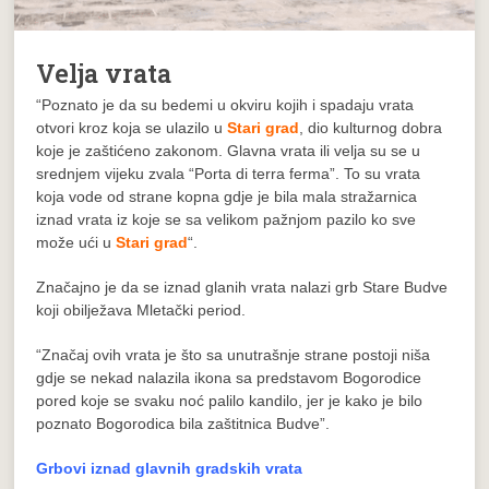
Velja vrata
“Poznato je da su bedemi u okviru kojih i spadaju vrata
otvori kroz koja se ulazilo u
Stari grad
, dio kulturnog dobra
koje je zaštićeno zakonom. Glavna vrata ili velja su se u
srednjem vijeku zvala “Porta di terra ferma”. To su vrata
koja vode od strane kopna gdje je bila mala stražarnica
iznad vrata iz koje se sa velikom pažnjom pazilo ko sve
može ući u
Stari grad
“.
Značajno je da se iznad glanih vrata nalazi grb Stare Budve
koji obilježava Mletački period.
“Značaj ovih vrata je što sa unutrašnje strane postoji niša
gdje se nekad nalazila ikona sa predstavom Bogorodice
pored koje se svaku noć palilo kandilo, jer je kako je bilo
poznato Bogorodica bila zaštitnica Budve”.
Grbovi iznad glavnih gradskih vrata