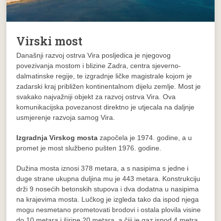
Virski most
Današnji razvoj ostrva Vira posljedica je njegovog
povezivanja mostom i blizine Zadra, centra sjeverno-
dalmatinske regije, te izgradnje ličke magistrale kojom je
zadarski kraj približen kontinentalnom dijelu zemlje. Most je
svakako najvažniji objekt za razvoj ostrva Vira. Ova
komunikacijska povezanost direktno je utjecala na daljnje
usmjerenje razvoja samog Vira.
Izgradnja Virskog mosta
započela je 1974. godine, a u
promet je most službeno pušten 1976. godine.
Dužina mosta iznosi 378 metara, a s nasipima s jedne i
duge strane ukupna duljina mu je 443 metara. Konstrukciju
drži 9 nosećih betonskih stupova i dva dodatna u nasipima
na krajevima mosta. Lučkog je izgleda tako da ispod njega
mogu nesmetano prometovati brodovi i ostala plovila visine
do 10 metara i širine 20 metara, a čiji je gaz ispod 4 metra.