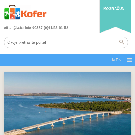
MOJ RAČUN
office@kofer.info
00387 (0)61/52-61-52
MENU