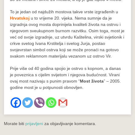
To je jedan od najdužih mostova takve vrste izgrađenih u
Hrvatskoj
u to vrijeme 20. vijeka. Nema sumnje da je
izgradnja ovog mosta doprinijela kvaliteti života na ostrvu i
njegovom sveukupnom burnom razvitku. Osim toga, most je
već od svoje izgradnje, uz utvrdu Kaštelina, virski svjetionik i
crkve svetog Ivana Krstitelja i svetog Jurja, postao
svojevrstan simbol ostrva koji se može pronaći na gotovo
svakom reklamnom materijalu vezanom uz ostrvo Vir.
Prije više od 40 godina spojio je ostrvo s kopnom, a danas
je poveznica s cijelim svijetom i njegova budućnost. Virani
ovaj most nazivaju s punim pravom “
Most života
” – 2005.
godine most je u potpunosti obnovljen.
Morate biti
prijavljeni
za objavljivanje komentara.