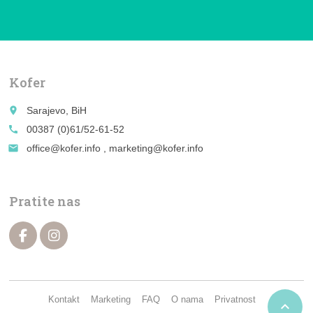
Kofer
place
Sarajevo, BiH
call
00387 (0)61/52-61-52
email
office@kofer.info , marketing@kofer.info
Pratite nas
Kontakt
Marketing
FAQ
O nama
Privatnost
