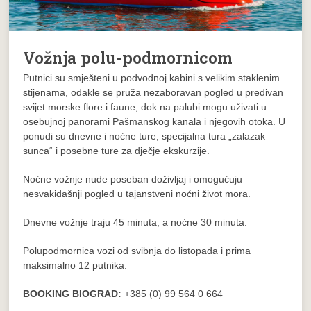
Vožnja polu-podmornicom
Putnici su smješteni u podvodnoj kabini s velikim staklenim
stijenama, odakle se pruža nezaboravan pogled u predivan
svijet morske flore i faune, dok na palubi mogu uživati u
osebujnoj panorami Pašmanskog kanala i njegovih otoka. U
ponudi su dnevne i noćne ture, specijalna tura „zalazak
sunca“ i posebne ture za dječje ekskurzije.
Noćne vožnje nude poseban doživljaj i omogućuju
nesvakidašnji pogled u tajanstveni noćni život mora.
Dnevne vožnje traju 45 minuta, a noćne 30 minuta.
Polupodmornica vozi od svibnja do listopada i prima
maksimalno 12 putnika.
BOOKING BIOGRAD:
+385 (0) 99 564 0 664