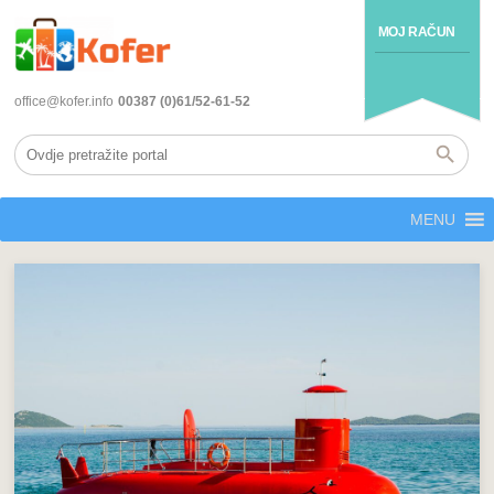
MOJ RAČUN
office@kofer.info
00387 (0)61/52-61-52
MENU