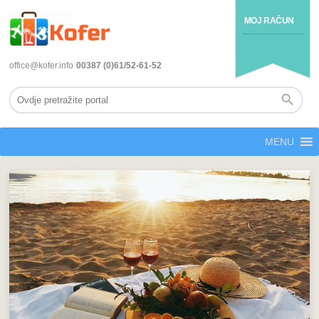
MOJ RAČUN
office@kofer.info
00387 (0)61/52-61-52
MENU