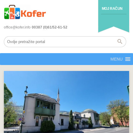
MOJ RAČUN
office@kofer.info
00387 (0)61/52-61-52
MENU