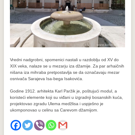
Vredni nadgrobni, spomenici nastali u razdoblju od XV do
XIX veka, nalaze se u mezarju iza džamije. Za par arhaičnih
nišana iza mihraba pretpostavlja se da označavaju mezar
osnivača Sarajeva Isa-bega Isakovića.
Godine 1912. arhitekta Karl Paržik je, poštujući modul, a
koristeći elemente koji su viđani u izgradnji bosanskih kuća,
projektovao zgradu Ulema medžlisa i uspješno je
ukomponovao u celinu sa Carevom džamijom.