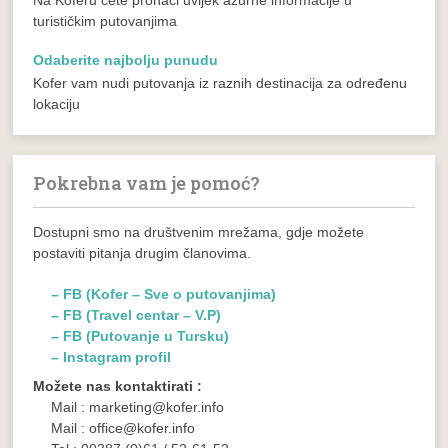
Na Koferu ćete pronaći uvijek ažurne informacije u
turističkim putovanjima
Odaberite najbolju punudu
Kofer vam nudi putovanja iz raznih destinacija za određenu
lokaciju
Pokrebna vam je pomoć?
Dostupni smo na društvenim mrežama, gdje možete
postaviti pitanja drugim članovima.
– FB (Kofer – Sve o putovanjima)
– FB (Travel centar – V.P)
– FB (Putovanje u Tursku)
– Instagram profil
Možete nas kontaktirati :
Mail : marketing@kofer.info
Mail : office@kofer.info